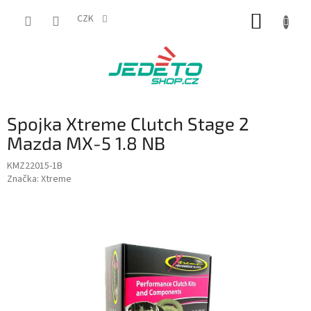
Přejít
NÁKUP
na
CZK
obsah
KOŠÍK
Spojka Xtreme Clutch Stage 2
Mazda MX-5 1.8 NB
KMZ22015-1B
Značka:
Xtreme