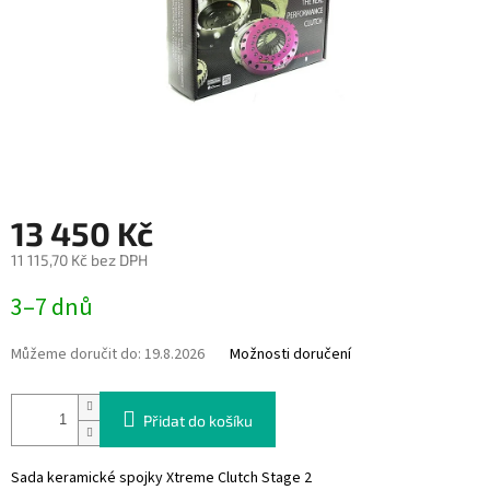
13 450 Kč
11 115,70 Kč bez DPH
Měrná
3–7 dnů
cena:
Můžeme doručit do:
19.8.2026
Možnosti doručení
Přidat do košíku
Sada keramické spojky Xtreme Clutch Stage 2