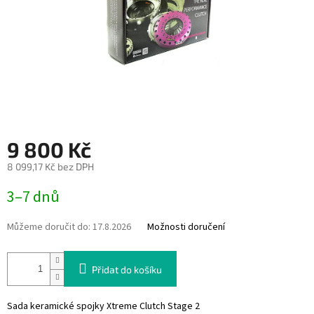
9 800 Kč
8 099,17 Kč bez DPH
Měrná
3–7 dnů
cena:
Můžeme doručit do:
17.8.2026
Možnosti doručení
Přidat do košíku
Sada keramické spojky Xtreme Clutch Stage 2