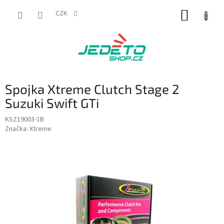
Přejít
NÁKUP
na
CZK
obsah
KOŠÍK
Spojka Xtreme Clutch Stage 2
Suzuki Swift GTi
KSZ19003-1B
Značka:
Xtreme