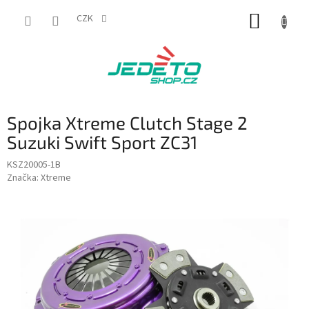
Přejít
NÁKUP
na
CZK
obsah
KOŠÍK
Spojka Xtreme Clutch Stage 2
Suzuki Swift Sport ZC31
KSZ20005-1B
Značka:
Xtreme