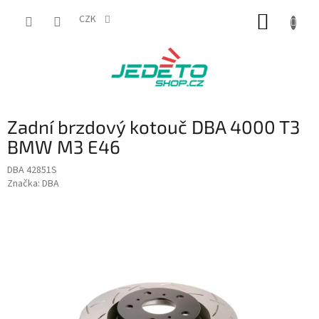
Přejít
NÁKUP
na
CZK
obsah
KOŠÍK
Zadní brzdový kotouč DBA 4000 T3
BMW M3 E46
DBA 42851S
Značka:
DBA