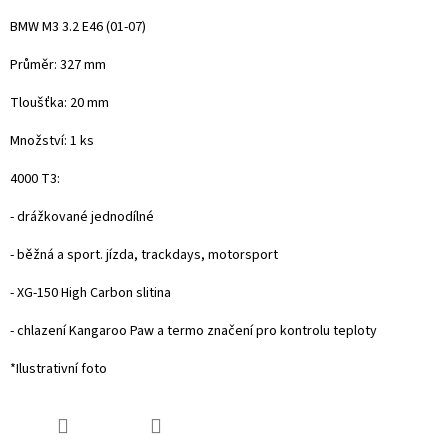
BMW M3 3.2 E46
(01-07)
Průměr: 327 mm
Tloušťka: 20 mm
Množství: 1 ks
4000 T3:
- drážkované jednodílné
- běžná a sport. jízda, trackdays, motorsport
- XG-150 High Carbon slitina
- chlazení Kangaroo Paw a termo značení pro kontrolu teploty
*Ilustrativní foto