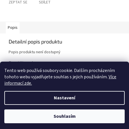
ZEPTAT SE
SDÍLET
Popis
Detailní popis produktu
Popis produktu není dostupný
Doplňkové parametry
Tento web používá soubory cookie. Dalším procházením
Kategorie
:
Brzdové kotouče
tohoto webu vyjadřujete souhlas s jejich používáním.
Více
Značka vozidla
:
BMW
informací zde.
Model vozidla
:
M3 E46
Nastavení
Z
á
Vytvořil Shoptet
Souhlasím
p
a