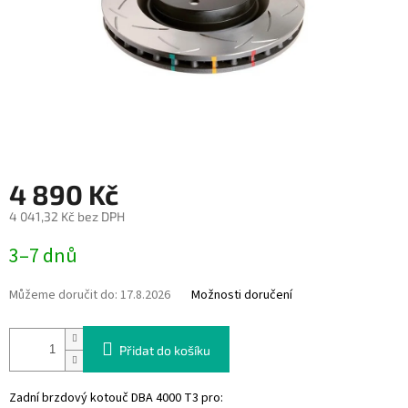
4 890 Kč
4 041,32 Kč bez DPH
Měrná
3–7 dnů
cena:
Můžeme doručit do:
17.8.2026
Možnosti doručení
Přidat do košíku
Zadní brzdový kotouč DBA 4000 T3 pro: