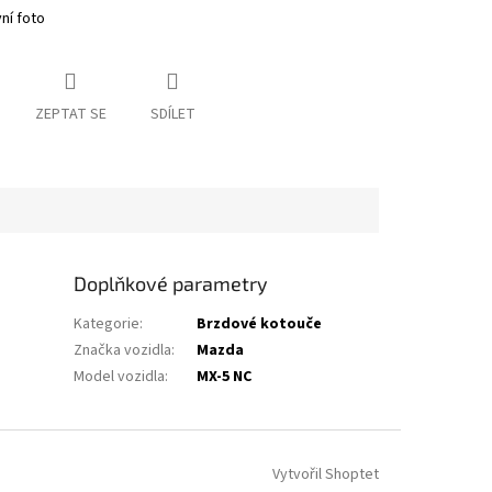
vní foto
ZEPTAT SE
SDÍLET
Doplňkové parametry
Kategorie
:
Brzdové kotouče
Značka vozidla
:
Mazda
Model vozidla
:
MX-5 NC
Vytvořil Shoptet