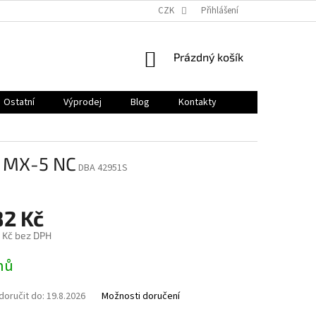
CZK
Přihlášení
NÁKUPNÍ
Prázdný košík
KOŠÍK
Ostatní
Výprodej
Blog
Kontakty
a MX-5 NC
DBA 42951S
82 Kč
 Kč bez DPH
nů
oručit do:
19.8.2026
Možnosti doručení