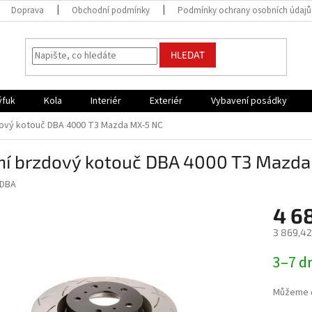
Doprava
Obchodní podmínky
Podmínky ochrany osobních údajů
HLEDAT
ýfuk
Kola
Interiér
Exteriér
Vybavení posádky
ový kotouč DBA 4000 T3 Mazda MX-5 NC
ní brzdový kotouč DBA 4000 T3 Mazd
DBA
4 6
3 869,42
Měrná
3–7 d
cena:
Můžeme d