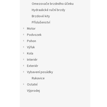
n
Omezovače brzdného účinku
e
Hydraulické ruční brzdy
l
Brzdové kity
Příslušenství
Motor
Podvozek
Pohon
Výfuk
Kola
Interiér
Exteriér
Vybavení posádky
Rukavice
Ostatní
Výprodej