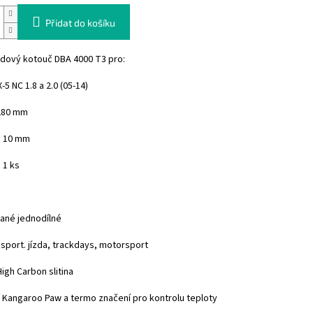
Přidat do košíku
zdový kotouč DBA 4000 T3 pro:
5 NC 1.8 a 2.0 (05-14)
280 mm
: 10 mm
 1 ks
ané jednodílné
 sport. jízda, trackdays, motorsport
High Carbon slitina
í Kangaroo Paw a termo značení pro kontrolu teploty