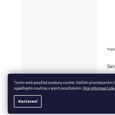
Popi
Det
Popi
Tento web používá soubory cookie. Dalším procházením
vyjadřujete souhlas s jejich používáním.
Více informací zde
Nastavení
Z
á
p