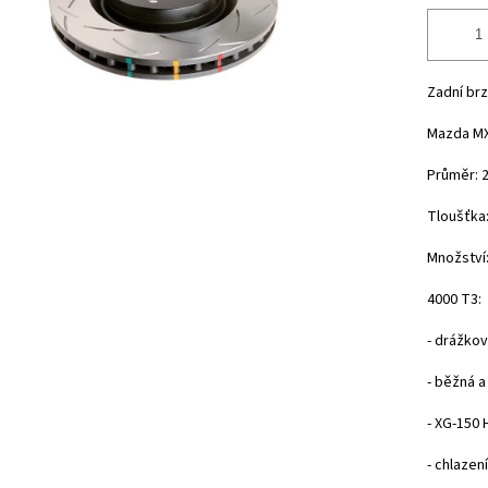
Zadní br
Mazda MX-
Průměr: 
Tloušťka
Množství:
4000 T3:
- drážkov
- běžná a
- XG-150 
- chlazen