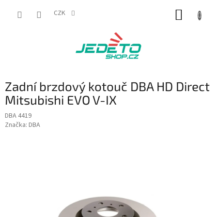
Přejít
NÁKUP
na
CZK
obsah
KOŠÍK
Zadní brzdový kotouč DBA HD Direct
Mitsubishi EVO V-IX
DBA 4419
Značka:
DBA