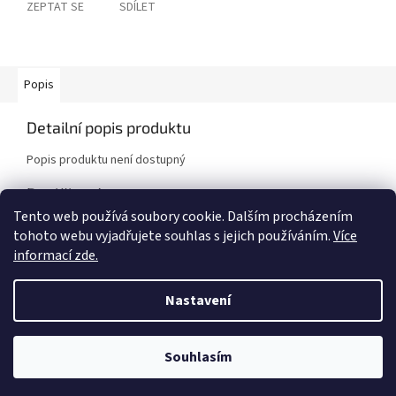
ZEPTAT SE
SDÍLET
Popis
Detailní popis produktu
Popis produktu není dostupný
Doplňkové parametry
Tento web používá soubory cookie. Dalším procházením
Kategorie
:
Brzdové kotouče
tohoto webu vyjadřujete souhlas s jejich používáním.
Více
Značka vozidla
:
Mitsubishi
informací zde.
Model vozidla
:
EVO V - VI
,
EVO VII - IX [Mitsubishi]
Nastavení
Z
á
Vytvořil Shoptet
Souhlasím
p
a