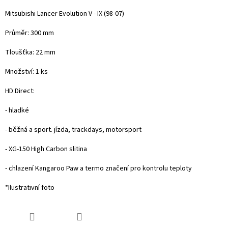
Mitsubishi Lancer Evolution V - IX (98-07)
Průměr: 300 mm
Tloušťka: 22 mm
Množství: 1 ks
HD Direct:
- hladké
- běžná a sport. jízda, trackdays, motorsport
- XG-150 High Carbon slitina
- chlazení Kangaroo Paw a termo značení pro kontrolu teploty
*Ilustrativní foto