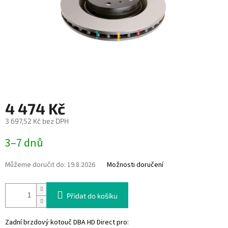
4 474 Kč
3 697,52 Kč bez DPH
Měrná
3–7 dnů
cena:
Můžeme doručit do:
19.8.2026
Možnosti doručení
Přidat do košíku
Zadní brzdový kotouč DBA HD Direct pro: