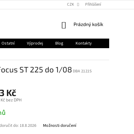
CZK
Přihlášení
NÁKUPNÍ
Prázdný košík
KOŠÍK
Ostatní
Výprodej
Blog
Kontakty
Focus ST 225 do 1/08
DBA 2121S
3 Kč
 Kč bez DPH
nů
oručit do:
18.8.2026
Možnosti doručení