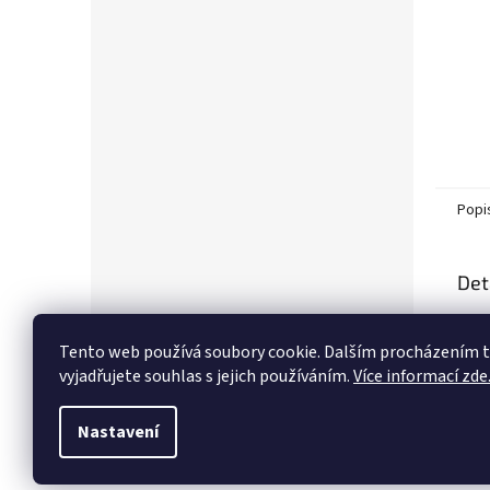
Popi
Det
Popi
Tento web používá soubory cookie. Dalším procházením
vyjadřujete souhlas s jejich používáním.
Více informací zde
Nastavení
Z
á
p