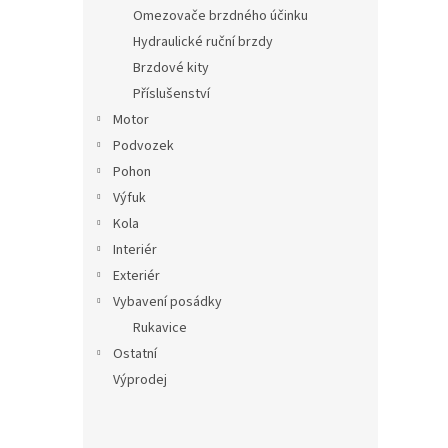
n
Omezovače brzdného účinku
e
Hydraulické ruční brzdy
l
Brzdové kity
Příslušenství
Motor
Podvozek
Pohon
Výfuk
Kola
Interiér
Exteriér
Vybavení posádky
Rukavice
Ostatní
Výprodej