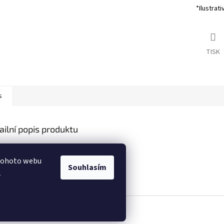
*Ilustrati
TISK
s
ailní popis produktu
s produktu není dostupný
 tohoto webu
Souhlasím
.