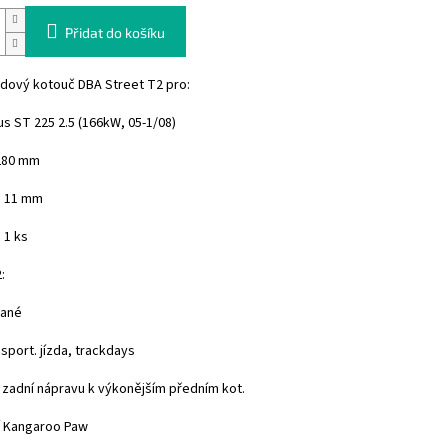
Přidat do košíku
zdový kotouč DBA Street T2 pro:
s ST 225 2.5 (166kW, 05-1/08)
280 mm
: 11 mm
 1 ks
:
vané
 sport. jízda, trackdays
a zadní nápravu k výkonějším předním kot.
í Kangaroo Paw