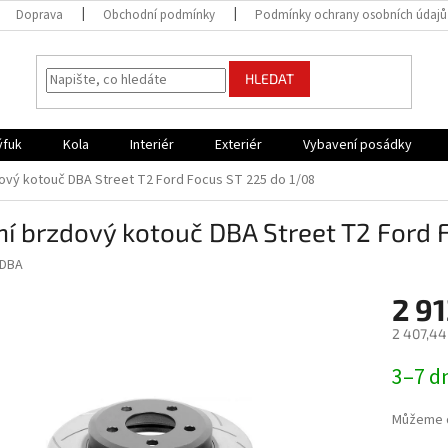
Doprava
Obchodní podmínky
Podmínky ochrany osobních údajů
HLEDAT
ýfuk
Kola
Interiér
Exteriér
Vybavení posádky
ový kotouč DBA Street T2 Ford Focus ST 225 do 1/08
í brzdový kotouč DBA Street T2 Ford 
DBA
2 91
2 407,44
Měrná
3–7 d
cena:
Můžeme d