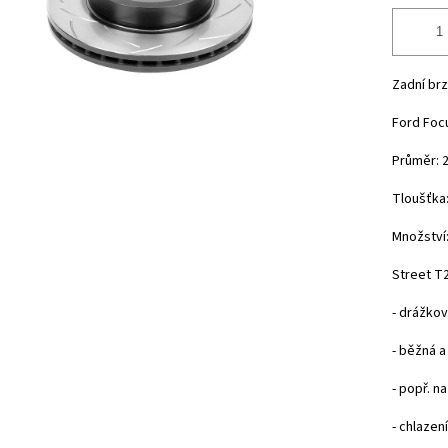
Zadní br
Ford Focu
Průměr: 
Tloušťka
Množství:
Street T2
- drážko
- běžná a
- popř. n
- chlazen