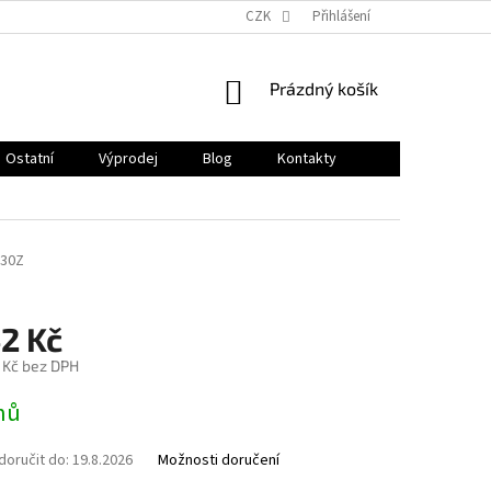
CZK
Přihlášení
NÁKUPNÍ
Prázdný košík
KOŠÍK
Ostatní
Výprodej
Blog
Kontakty
30Z
2 Kč
 Kč bez DPH
nů
oručit do:
19.8.2026
Možnosti doručení