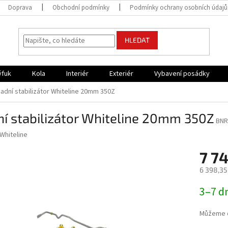
Doprava
Obchodní podmínky
Podmínky ochrany osobních údajů
HLEDAT
ýfuk
Kola
Interiér
Exteriér
Vybavení posádky
adní stabilizátor Whiteline 20mm 350Z
í stabilizátor Whiteline 20mm 350Z
BNR
Whiteline
7 74
6 398,35
Měrná
3–7 d
cena:
Můžeme d