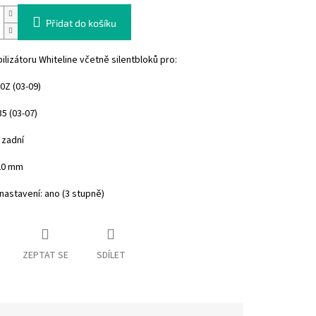
Přidat do košíku
ilizátoru Whiteline včetně silentbloků pro:
0Z (03-09)
35 (03-07)
 zadní
20 mm
astavení: ano (3 stupně)
ZEPTAT SE
SDÍLET