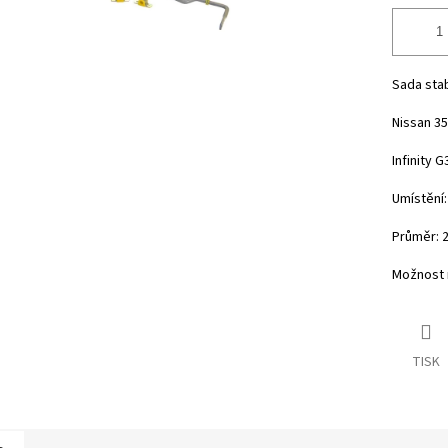
Sada stab
Nissan 35
Infinity G
Umístění:
Průměr: 
Možnost n
TISK