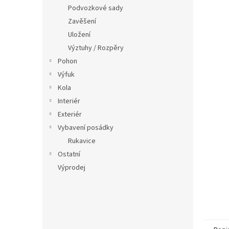
n
Podvozkové sady
e
Zavěšení
l
Uložení
Výztuhy / Rozpěry
Pohon
Výfuk
Kola
Interiér
Exteriér
Vybavení posádky
Rukavice
Ostatní
Výprodej