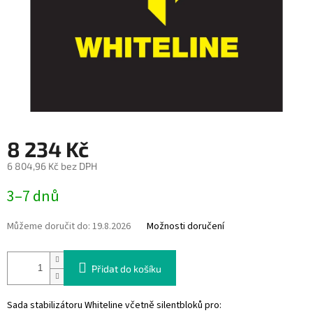
8 234 Kč
6 804,96 Kč bez DPH
Měrná
3–7 dnů
cena:
Můžeme doručit do:
19.8.2026
Možnosti doručení
Přidat do košíku
Sada stabilizátoru Whiteline včetně silentbloků pro: