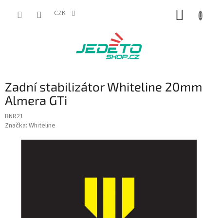
Přejít
NÁKUP
na
CZK
obsah
KOŠÍK
Zadní stabilizátor Whiteline 20mm
Almera GTi
BNR21
Značka:
Whiteline