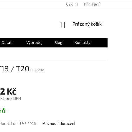
CZK
Přihlášení
NÁKUPNÍ
Prázdný košík
KOŠÍK
Ostatní
Výprodej
Blog
Kontakty
T18 / T20
BTR29Z
2 Kč
 Kč bez DPH
nů
oručit do:
19.8.2026
Možnosti doručení