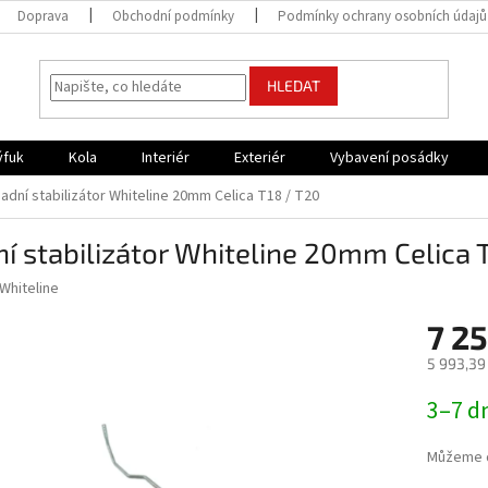
Doprava
Obchodní podmínky
Podmínky ochrany osobních údajů
HLEDAT
ýfuk
Kola
Interiér
Exteriér
Vybavení posádky
adní stabilizátor Whiteline 20mm Celica T18 / T20
í stabilizátor Whiteline 20mm Celica 
Whiteline
7 25
5 993,39
Měrná
3–7 d
cena:
Můžeme d