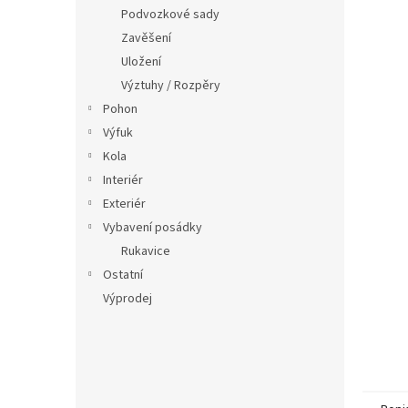
n
Podvozkové sady
e
Zavěšení
l
Uložení
Výztuhy / Rozpěry
Pohon
Výfuk
Kola
Interiér
Exteriér
Vybavení posádky
Rukavice
Ostatní
Výprodej