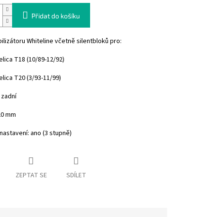
Přidat do košíku
ilizátoru Whiteline včetně silentbloků pro:
lica T18 (10/89-12/92)
lica T20 (3/93-11/99)
 zadní
20 mm
astavení: ano (3 stupně)
ZEPTAT SE
SDÍLET