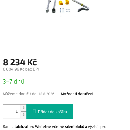
8 234 Kč
6 804,96 Kč bez DPH
Měrná
3–7 dnů
cena:
Můžeme doručit do:
18.8.2026
Možnosti doručení
Přidat do košíku
Sada stabilizátoru Whiteline včetně silentbloků a výztuh pro: