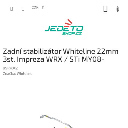
Přejít
NÁKUP
na
CZK
obsah
KOŠÍK
Zadní stabilizátor Whiteline 22mm
3st. Impreza WRX / STi MY08-
BSR49XZ
Značka:
Whiteline