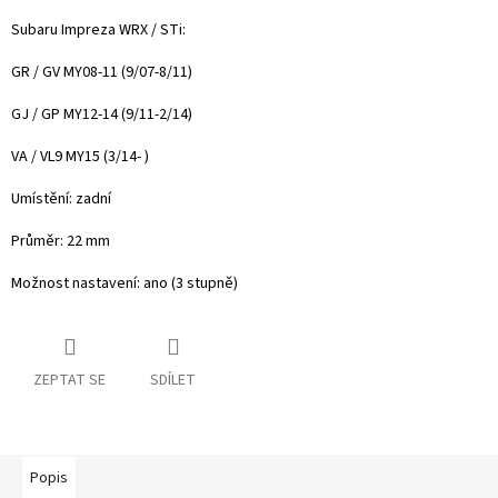
Subaru Impreza WRX / STi:
GR / GV MY08-11 (9/07-8/11)
GJ / GP MY12-14 (9/11-2/14)
VA / VL9 MY15 (3/14- )
Umístění: zadní
Průměr: 22 mm
Možnost nastavení: ano (3 stupně)
ZEPTAT SE
SDÍLET
Popis