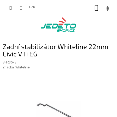
Přejít
NÁKUP
na
CZK
obsah
KOŠÍK
Zadní stabilizátor Whiteline 22mm
Civic VTi EG
BHR36XZ
Značka:
Whiteline