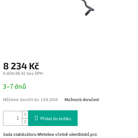
8 234 Kč
6 804,96 Kč bez DPH
Měrná
3–7 dnů
cena:
Můžeme doručit do:
19.8.2026
Možnosti doručení
Přidat do košíku
Sada stabilizátoru Whiteline včetně silentbloků pro: