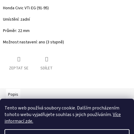
Honda Civic VTi EG (91-95)
Umístění: zadní
Průměr: 22 mm
Možnost nastavení: ano (3 stupně)
ZEPTAT SE
SDÍLET
Popis
Tento web používá soubory cookie. Dalším procházením
Detailní popis produktu
tohoto webu vyjadřujete souhlas s jejich používáním.
Více
Popis produktu není dostupný
informací zde.