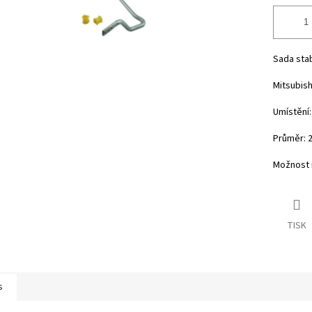
Sada stab
Mitsubishi 
Umístění:
Průměr: 
Možnost n
TISK
s