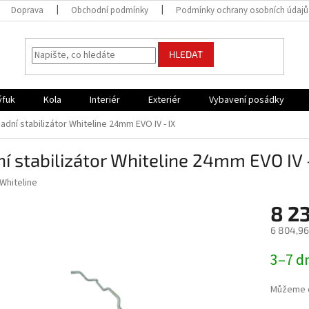
Doprava
Obchodní podmínky
Podmínky ochrany osobních údajů
HLEDAT
ýfuk
Kola
Interiér
Exteriér
Vybavení posádky
adní stabilizátor Whiteline 24mm EVO IV - IX
í stabilizátor Whiteline 24mm EVO IV 
Whiteline
8 2
6 804,96
Měrná
3–7 d
cena:
Můžeme d