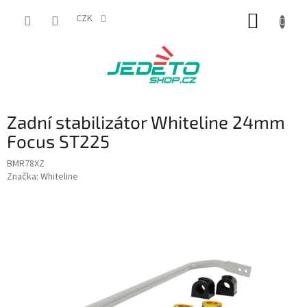
Přejít
NÁKUP
na
CZK
obsah
KOŠÍK
Zadní stabilizátor Whiteline 24mm
Focus ST225
BMR78XZ
Značka:
Whiteline