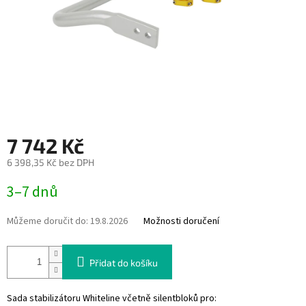
7 742 Kč
6 398,35 Kč bez DPH
Měrná
3–7 dnů
cena:
Můžeme doručit do:
19.8.2026
Možnosti doručení
Přidat do košíku
Sada stabilizátoru Whiteline včetně silentbloků pro: