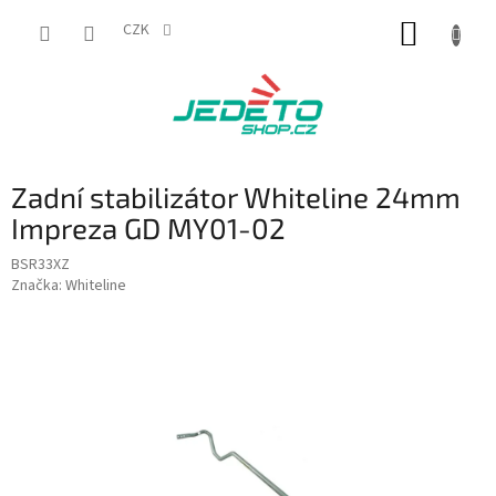
Přejít
NÁKUP
na
CZK
obsah
KOŠÍK
Zadní stabilizátor Whiteline 24mm
Impreza GD MY01-02
BSR33XZ
Značka:
Whiteline