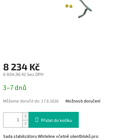
8 234 Kč
6 804,96 Kč bez DPH
Měrná
3–7 dnů
cena:
Můžeme doručit do:
17.8.2026
Možnosti doručení
Přidat do košíku
Sada stabilizátoru Whiteline včetně silentbloků pro: