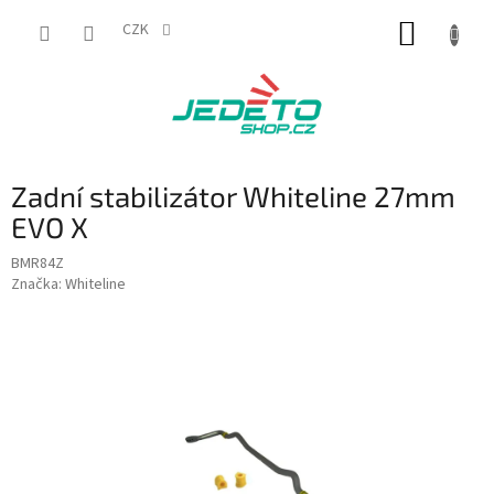
Přejít
NÁKUP
na
CZK
obsah
KOŠÍK
Zadní stabilizátor Whiteline 27mm
EVO X
BMR84Z
Značka:
Whiteline