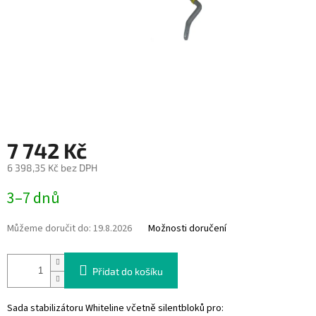
7 742 Kč
6 398,35 Kč bez DPH
Měrná
3–7 dnů
cena:
Můžeme doručit do:
19.8.2026
Možnosti doručení
Přidat do košíku
Sada stabilizátoru Whiteline včetně silentbloků pro: