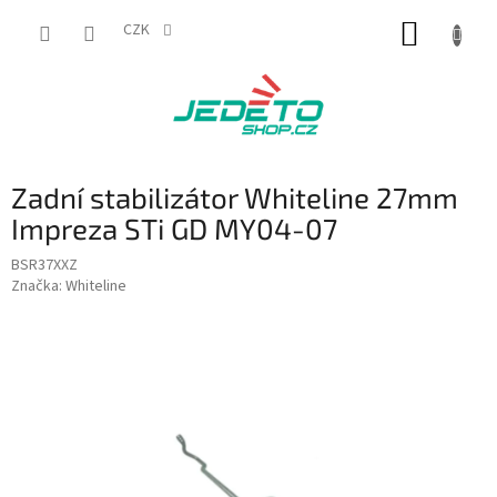
Přejít
NÁKUP
na
CZK
obsah
KOŠÍK
Zadní stabilizátor Whiteline 27mm
Impreza STi GD MY04-07
BSR37XXZ
Značka:
Whiteline