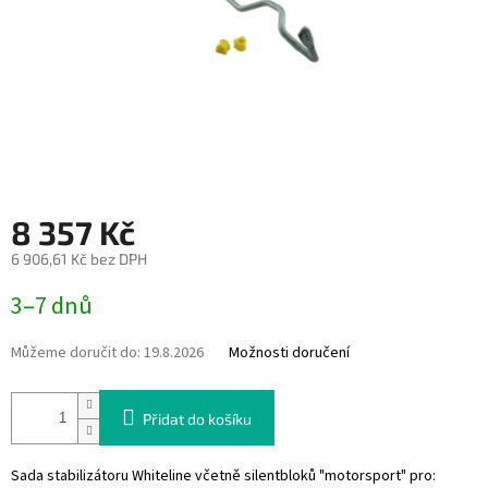
8 357 Kč
6 906,61 Kč bez DPH
Měrná
3–7 dnů
cena:
Můžeme doručit do:
19.8.2026
Možnosti doručení
Přidat do košíku
Sada stabilizátoru Whiteline včetně silentbloků "motorsport" pro: