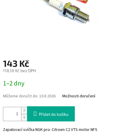
143 Kč
118,18 Kč bez DPH
Měrná
1–2 dny
cena:
Můžeme doručit do:
10.8.2026
Možnosti doručení
Přidat do košíku
Zapalovací svíčka NGK pro: Citroen C2 VTS motor NFS