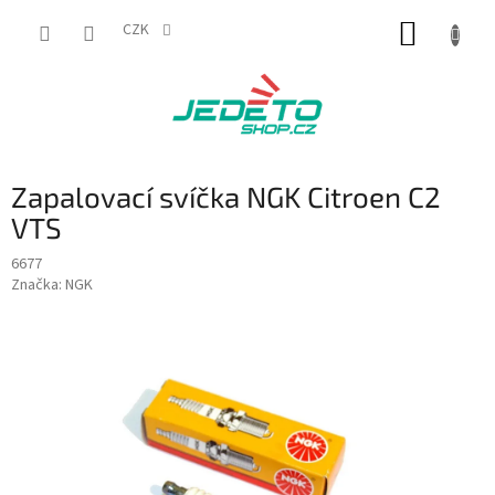
Přejít
NÁKUP
na
CZK
obsah
KOŠÍK
Zapalovací svíčka NGK Citroen C2
VTS
6677
Značka:
NGK