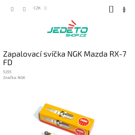
Přejít
NÁKUP
na
CZK
obsah
KOŠÍK
Zapalovací svíčka NGK Mazda RX-7
FD
5255
Značka:
NGK