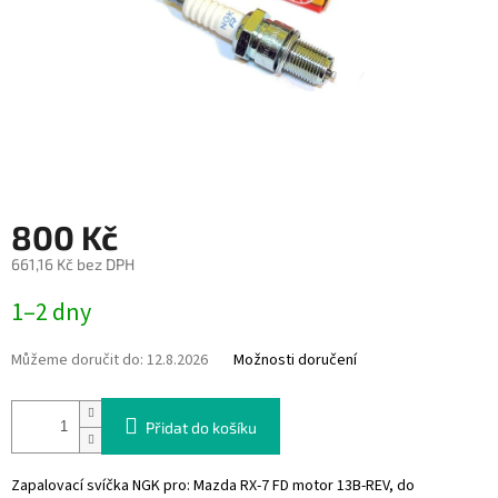
800 Kč
661,16 Kč bez DPH
Měrná
1–2 dny
cena:
Můžeme doručit do:
12.8.2026
Možnosti doručení
Přidat do košíku
Zapalovací svíčka NGK pro: Mazda RX-7 FD motor 13B-REV, do