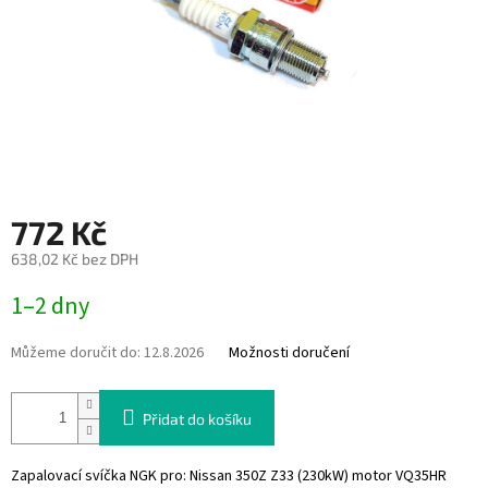
772 Kč
638,02 Kč bez DPH
Měrná
1–2 dny
cena:
Můžeme doručit do:
12.8.2026
Možnosti doručení
Přidat do košíku
Zapalovací svíčka NGK pro: Nissan 350Z Z33 (230kW) motor VQ35HR