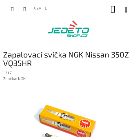
Přejít
NÁKUP
na
CZK
obsah
KOŠÍK
Zapalovací svíčka NGK Nissan 350Z
VQ35HR
1317
Značka:
NGK