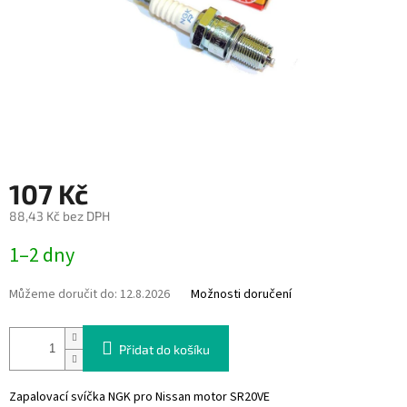
107 Kč
88,43 Kč bez DPH
Měrná
1–2 dny
cena:
Můžeme doručit do:
12.8.2026
Možnosti doručení
Přidat do košíku
Zapalovací svíčka NGK pro Nissan motor SR20VE