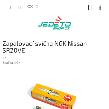
Přejít
NÁKUP
na
CZK
obsah
KOŠÍK
Zapalovací svíčka NGK Nissan
SR20VE
2759
Značka:
NGK