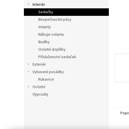
n
Interiér
e
Sedačky
l
Bezpečnostní pásy
Volanty
Náboje volantu
Budíky
Ostatní doplňky
Příslušenství sedaček
Exteriér
Vybavení posádky
Rukavice
Ostatní
Výprodej
Popi