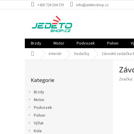
Přejít
+420 724 104 370
info@jedetoshop.cz
na
obsah
Brzdy
Motor
Podvozek
Pohon
V
Domů
Interiér
Sedačky
Závodní sedačka 
P
Záv
o
Přeskočit
s
Značka:
Kategorie
kategorie
t
r
Brzdy
a
Motor
n
Podvozek
n
í
Pohon
p
Výfuk
a
Kola