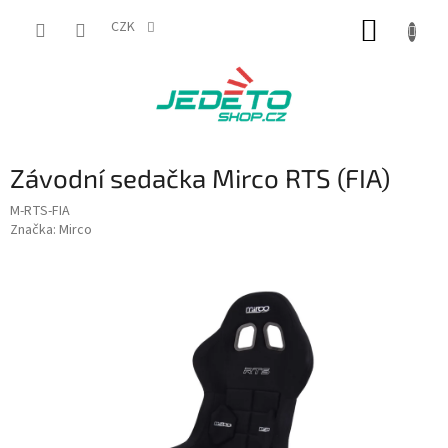
Přejít
NÁKUP
na
CZK
obsah
KOŠÍK
Závodní sedačka Mirco RTS (FIA)
M-RTS-FIA
Značka:
Mirco