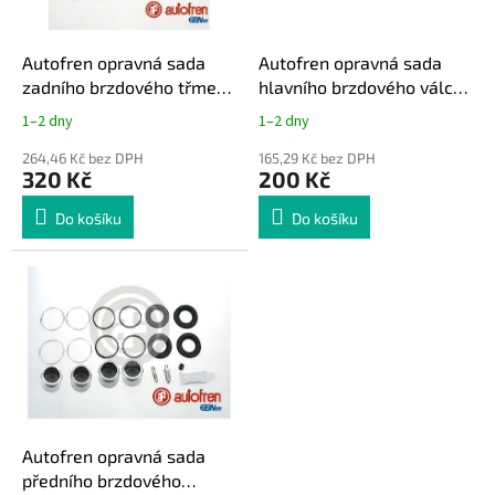
r
u
o
k
d
t
Autofren opravná sada
Autofren opravná sada
u
ů
zadního brzdového třmenu
hlavního brzdového válce
k
Nissan Almera / Primera
Nissan 200SX S13
1–2 dny
1–2 dny
t
ů
264,46 Kč bez DPH
165,29 Kč bez DPH
320 Kč
200 Kč
Do košíku
Do košíku
Autofren opravná sada
předního brzdového