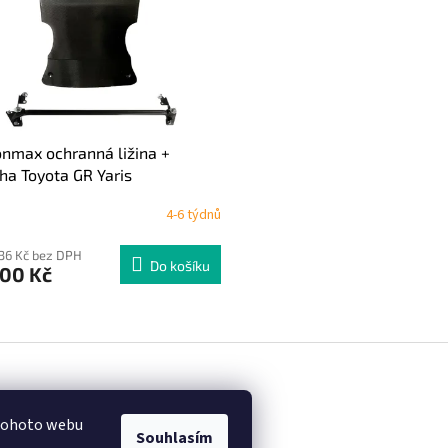
nmax ochranná ližina +
ha Toyota GR Yaris
4-6 týdnů
,36 Kč bez DPH
Do košíku
200 Kč
O
v
l
á
d
a
 tohoto webu
c
Souhlasím
.