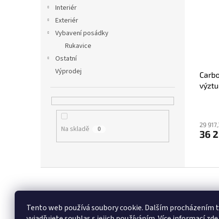
i
r
n
Interiér
s
o
e
Exteriér
p
d
l
r
u
Vybavení posádky
o
k
Rukavice
d
t
Ostatní
u
ů
Výprodej
Carbo
k
výztu
t
ů
29 917
Na skladě
0
36 
Z
á
p
a
Tento web používá soubory cookie. Dalším procházením
t
vyjadřujete souhlas s jejich používáním.
Více informací zde