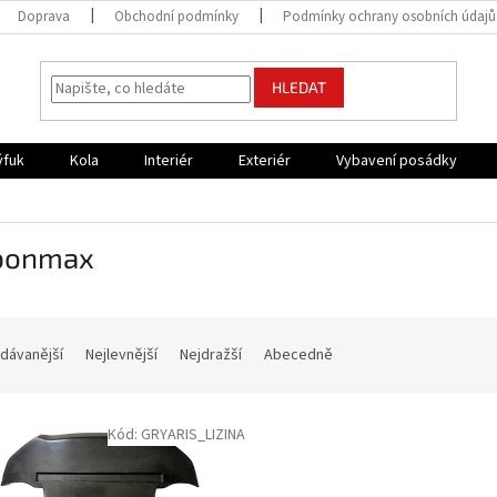
Doprava
Obchodní podmínky
Podmínky ochrany osobních údajů
HLEDAT
ýfuk
Kola
Interiér
Exteriér
Vybavení posádky
bonmax
dávanější
Nejlevnější
Nejdražší
Abecedně
Kód:
GRYARIS_LIZINA