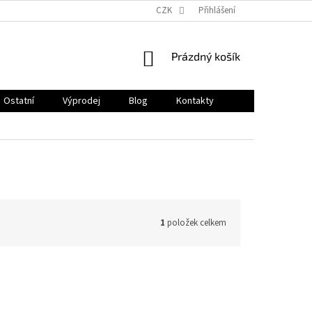
CZK
Přihlášení
NÁKUPNÍ
Prázdný košík
KOŠÍK
Ostatní
Výprodej
Blog
Kontakty
1
položek celkem