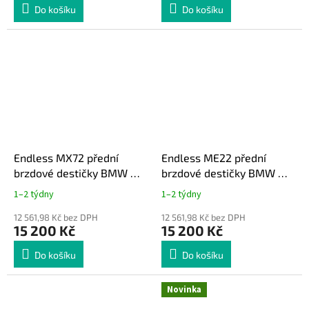
Do košíku
Do košíku
Endless MX72 přední
Endless ME22 přední
brzdové destičky BMW M2
brzdové destičky BMW M2
F87 / M3 F80 / M4 F82
F87 / M3 F80 / M4 F82
1–2 týdny
1–2 týdny
400mm brzdový kotouč,
400mm brzdový kotouč,
šestipístkové třmeny
12 561,98 Kč bez DPH
šestipístkové třmeny
12 561,98 Kč bez DPH
15 200 Kč
15 200 Kč
Do košíku
Do košíku
Novinka