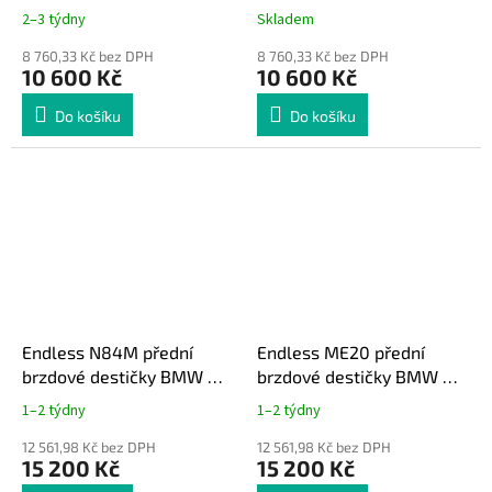
PFC - Renault Clio Rally3,
Brembo - Rally2, R5
2–3 týdny
Skladem
Rally4
8 760,33 Kč bez DPH
8 760,33 Kč bez DPH
10 600 Kč
10 600 Kč
Do košíku
Do košíku
Endless N84M přední
Endless ME20 přední
brzdové destičky BMW M2
brzdové destičky BMW M2
F87 / M3 F80 / M4 F82
F87 / M3 F80 / M4 F82
1–2 týdny
1–2 týdny
400mm brzdový kotouč,
12 561,98 Kč bez DPH
šestipístkové třmeny
12 561,98 Kč bez DPH
15 200 Kč
15 200 Kč