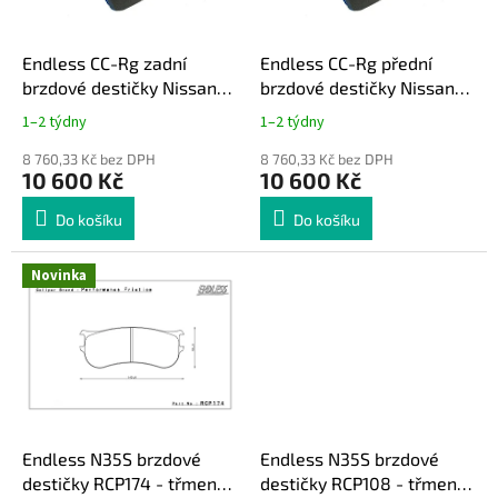
r
u
o
k
d
t
Endless CC-Rg zadní
Endless CC-Rg přední
u
ů
brzdové destičky Nissan
brzdové destičky Nissan
k
370Z
370Z
1–2 týdny
1–2 týdny
t
ů
8 760,33 Kč bez DPH
8 760,33 Kč bez DPH
10 600 Kč
10 600 Kč
Do košíku
Do košíku
Novinka
Endless N35S brzdové
Endless N35S brzdové
destičky RCP174 - třmen
destičky RCP108 - třmen