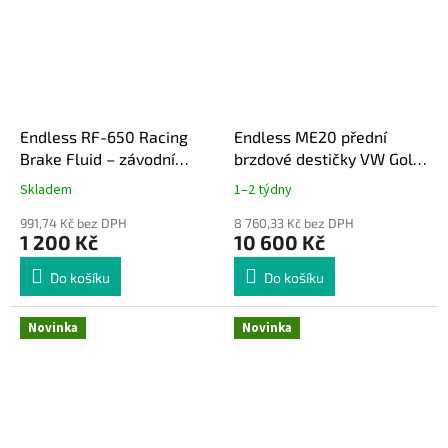
Endless RF-650 Racing
Endless ME20 přední
Brake Fluid – závodní
brzdové destičky VW Golf
brzdová kapalina 500 ml
MK8, Audi S3 8Y
Skladem
1–2 týdny
991,74 Kč bez DPH
8 760,33 Kč bez DPH
1 200 Kč
10 600 Kč
Do košíku
Do košíku
Novinka
Novinka