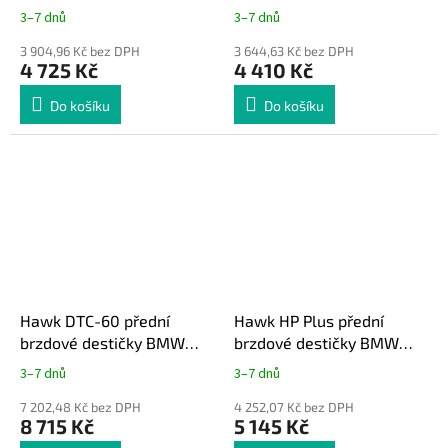
řady 1, 2, 3, 4, gen. F s M
řady 1, 2, 3, 4, gen. F s M
3–7 dnů
3–7 dnů
sport. brzdiči
sport. brzdiči
3 904,96 Kč bez DPH
3 644,63 Kč bez DPH
4 725 Kč
4 410 Kč
Do košíku
Do košíku
Hawk DTC-60 přední
Hawk HP Plus přední
brzdové destičky BMW
brzdové destičky BMW
řady 1, 2, 3, 4, gen. F s M
řady 1, 2, 3, 4, gen. F s M
3–7 dnů
3–7 dnů
sport. brzdiči
sport. brzdiči
7 202,48 Kč bez DPH
4 252,07 Kč bez DPH
8 715 Kč
5 145 Kč