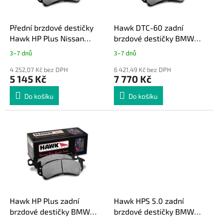
r
u
o
k
d
t
Přední brzdové destičky
Hawk DTC-60 zadní
u
ů
Hawk HP Plus Nissan
brzdové destičky BMW
k
200SX S14,S15 / 300ZX
řady 1, 2, 3, 4, gen. F s M
3–7 dnů
3–7 dnů
t
Z32 a Subaru Impreza GT /
sport. brzdiči
ů
WRX (4 pístek)
4 252,07 Kč bez DPH
6 421,49 Kč bez DPH
5 145 Kč
7 770 Kč
HB700N.562
Do košíku
Do košíku
Hawk HP Plus zadní
Hawk HPS 5.0 zadní
brzdové destičky BMW
brzdové destičky BMW