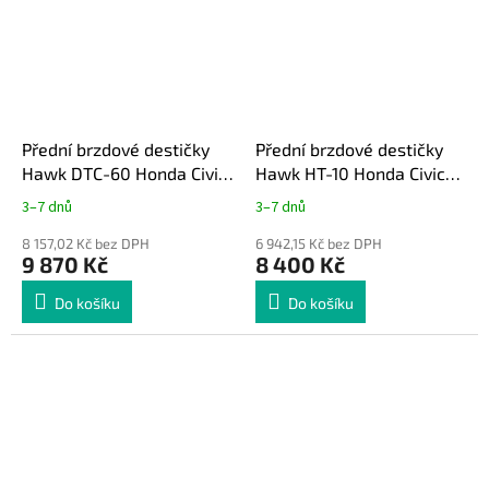
Přední brzdové destičky
Přední brzdové destičky
Hawk DTC-60 Honda Civic
Hawk HT-10 Honda Civic
Type-R FK2 / FK8
Type-R FK2 / FK8
3–7 dnů
3–7 dnů
8 157,02 Kč bez DPH
6 942,15 Kč bez DPH
9 870 Kč
8 400 Kč
Do košíku
Do košíku