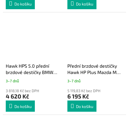
Do košíku
Do košíku
Hawk HPS 5.0 přední
Přední brzdové destičky
brzdové destičky BMW
Hawk HP Plus Mazda MX-
řady 1, 2, 3, 4, gen. F s M
5 ND Brembo
3–7 dnů
3–7 dnů
sport. brzdiči
3 818,18 Kč bez DPH
5 119,83 Kč bez DPH
4 620 Kč
6 195 Kč
Do košíku
Do košíku