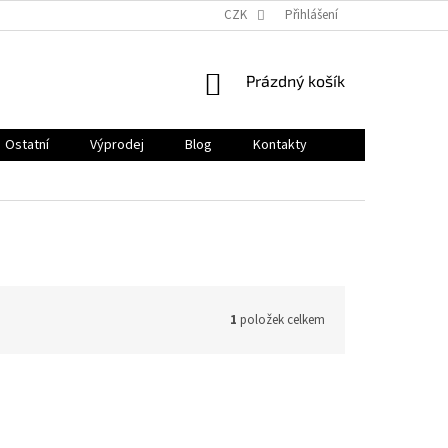
CZK
Přihlášení
NÁKUPNÍ
Prázdný košík
KOŠÍK
Ostatní
Výprodej
Blog
Kontakty
1
položek celkem