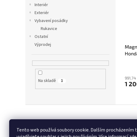
i
r
n
Interiér
s
o
e
Exteriér
p
d
l
r
u
Vybavení posádky
o
k
Rukavice
d
t
Ostatní
u
ů
Výprodej
Magne
k
Hond
t
ů
991,74
Na skladě
1
1 20
Z
á
p
a
Tento web používá soubory cookie. Dalším procházením
t
vyjadřujete souhlas s jejich používáním.
Více informací zde