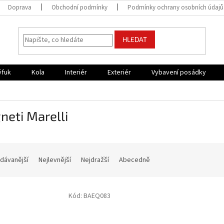
Doprava
Obchodní podmínky
Podmínky ochrany osobních údajů
HLEDAT
ýfuk
Kola
Interiér
Exteriér
Vybavení posádky
eti Marelli
dávanější
Nejlevnější
Nejdražší
Abecedně
Kód:
BAEQ083