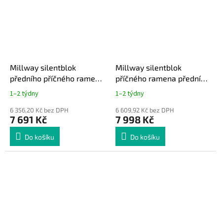
Millway silentblok
Millway silentblok
předního příčného ramena
příčného ramena přední
BMW M3 E9X / 1M E82
náprava BMW M3 E9x /
1–2 týdny
1–2 týdny
unibal
1M E82 Street unibal
6 356,20 Kč bez DPH
6 609,92 Kč bez DPH
7 691 Kč
7 998 Kč
Do košíku
Do košíku