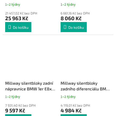
BMW E36 E46 Z4 M3
1–2 týdny
1–2 týdny
21 457,02 Kč bez DPH
6 661,16 Kč bez DPH
25 963 Kč
8 060 Kč
Do košíku
Do košíku
Millway silentbloky zadní
Millway silentbloky
nápravnice BMW 1er E8x /
zadního diferenciálu BMW
3er E9x
E46 M3 / Z4M
1–2 týdny
1–2 týdny
7 931,40 Kč bez DPH
4 119,01 Kč bez DPH
9 597 Kč
4 984 Kč