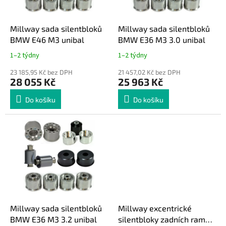
r
u
o
k
d
t
Millway sada silentbloků
Millway sada silentbloků
u
ů
BMW E46 M3 unibal
BMW E36 M3 3.0 unibal
k
1–2 týdny
1–2 týdny
t
ů
23 185,95 Kč bez DPH
21 457,02 Kč bez DPH
28 055 Kč
25 963 Kč
Do košíku
Do košíku
Millway sada silentbloků
Millway excentrické
BMW E36 M3 3.2 unibal
silentbloky zadních ramen