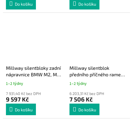
Do košíku
Do košíku
Millway silentbloky zadní
Millway silentblok
nápravnice BMW M2, M3,
předního příčného ramena
M4 F8x
BMW M2 F87, M3 Fx
1–2 týdny
1–2 týdny
unibal
7 931,40 Kč bez DPH
6 203,31 Kč bez DPH
9 597 Kč
7 506 Kč
Do košíku
Do košíku