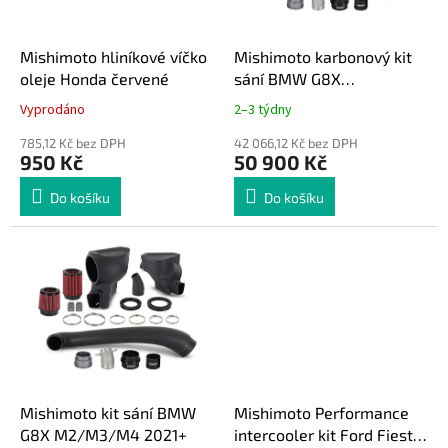
r
u
o
k
d
t
Mishimoto hliníkové víčko
Mishimoto karbonový kit
u
ů
oleje Honda červené
sání BMW G8X
k
M2/M3/M4 2021+
Vyprodáno
2–3 týdny
t
ů
785,12 Kč bez DPH
42 066,12 Kč bez DPH
950 Kč
50 900 Kč
Do košíku
Do košíku
Mishimoto kit sání BMW
Mishimoto Performance
G8X M2/M3/M4 2021+
intercooler kit Ford Fiesta