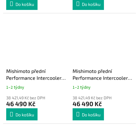
Do košíku
Do košíku
Mishimoto přední
Mishimoto přední
Performance Intercooler
Performance Intercooler
kit Subaru Impreza STI 08-
kit Subaru Impreza STI 08-
1–2 týdny
1–2 týdny
14 černá včetně sání
14 stříbrná včetně sání
38 421,49 Kč bez DPH
38 421,49 Kč bez DPH
46 490 Kč
46 490 Kč
Do košíku
Do košíku