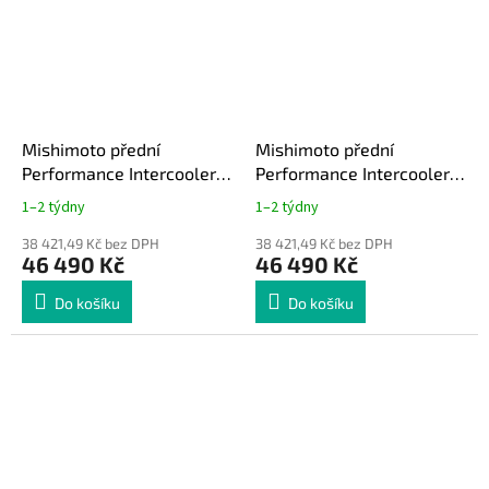
Mishimoto přední
Mishimoto přední
Performance Intercooler
Performance Intercooler
kit Subaru Impreza STI 08-
kit Subaru Impreza STI 08-
1–2 týdny
1–2 týdny
14 zlatá
14 černá
38 421,49 Kč bez DPH
38 421,49 Kč bez DPH
46 490 Kč
46 490 Kč
Do košíku
Do košíku