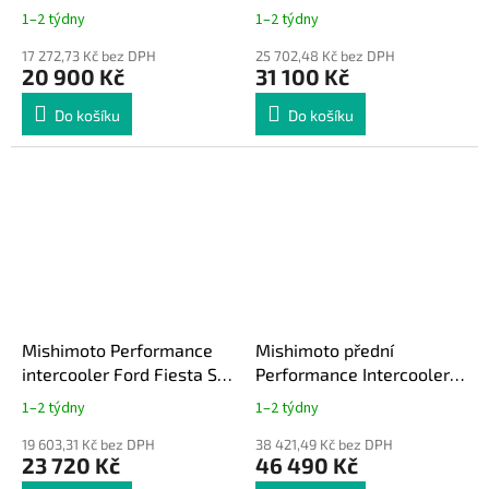
ST 180 zlatá
1–2 týdny
1–2 týdny
17 272,73 Kč bez DPH
25 702,48 Kč bez DPH
20 900 Kč
31 100 Kč
Do košíku
Do košíku
Mishimoto Performance
Mishimoto přední
intercooler Ford Fiesta ST
Performance Intercooler
180 zlatá
kit Subaru Impreza STI 08-
1–2 týdny
1–2 týdny
14 zlatá včetně sání
19 603,31 Kč bez DPH
38 421,49 Kč bez DPH
23 720 Kč
46 490 Kč