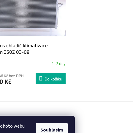
ns chladič klimatizace -
an 350Z 03-09
1–2 dny
46 Kč bez DPH
Do košíku
0 Kč
O
v
l
á
d
a
 tohoto webu
c
Souhlasím
.