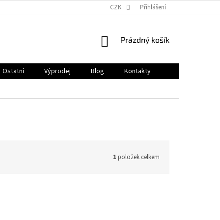
CZK
Přihlášení
NÁKUPNÍ
Prázdný košík
KOŠÍK
Ostatní
Výprodej
Blog
Kontakty
1
položek celkem