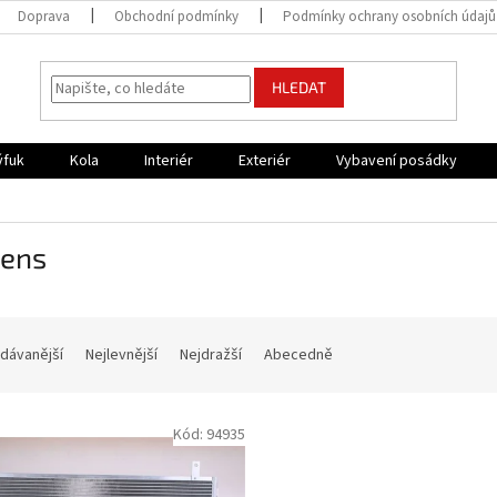
Doprava
Obchodní podmínky
Podmínky ochrany osobních údajů
HLEDAT
ýfuk
Kola
Interiér
Exteriér
Vybavení posádky
sens
dávanější
Nejlevnější
Nejdražší
Abecedně
Kód:
94935