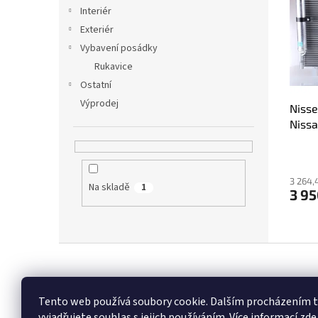
i
r
n
Interiér
s
o
e
Exteriér
p
d
l
r
u
Vybavení posádky
o
k
Rukavice
d
t
Ostatní
u
ů
Výprodej
Nisse
k
Niss
t
ů
3 264,
Na skladě
1
3 95
Z
á
p
a
Tento web používá soubory cookie. Dalším procházením
t
vyjadřujete souhlas s jejich používáním.
Více informací zde