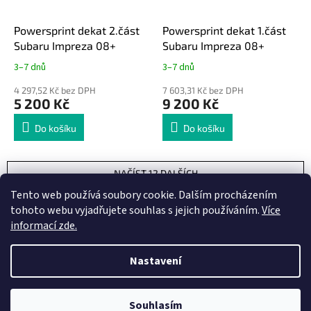
Powersprint dekat 2.část
Powersprint dekat 1.část
Subaru Impreza 08+
Subaru Impreza 08+
3–7 dnů
3–7 dnů
4 297,52 Kč bez DPH
7 603,31 Kč bez DPH
5 200 Kč
9 200 Kč
Do košíku
Do košíku
NAČÍST 12 DALŠÍCH
S
Tento web používá soubory cookie. Dalším procházením
1
5
t
tohoto webu vyjadřujete souhlas s jejich používáním.
Více
O
r
56
položek celkem
v
informací zde.
á
l
NAHORU
n
á
k
Nastavení
d
o
v
Z
a
á
c
á
n
í
Vytvořil Shoptet
Souhlasím
p
í