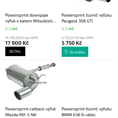
r
u
o
k
d
t
Powersprint downpipe
Powersprint tlumič výfuku
u
ů
výfuk s katem Mitsubishi
Peugeot 306 GTi
k
EVO 8 - 9
3–7 dnů
3–7 dnů
t
ů
14 793,39 Kč bez DPH
4 752,07 Kč bez DPH
17 900 Kč
5 750 Kč
DETAIL
Do košíku
Powersprint catback výfuk
Powersprint tlumič výfuku
Mazda MX-5 NA
BMW E46 6-válec