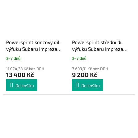
Powersprint koncový díl
Powersprint střední díl
výfuku Subaru Impreza
výfuku Subaru Impreza
WRX 08+
08+
3–7 dnů
3–7 dnů
11 074,38 Kč bez DPH
7 603,31 Kč bez DPH
13 400 Kč
9 200 Kč
Do košíku
Do košíku