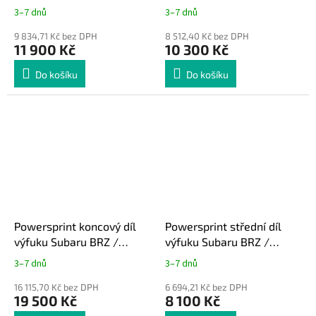
3–7 dnů
3–7 dnů
9 834,71 Kč bez DPH
8 512,40 Kč bez DPH
11 900 Kč
10 300 Kč
Do košíku
Do košíku
Powersprint koncový díl
Powersprint střední díl
výfuku Subaru BRZ /
výfuku Subaru BRZ /
Toyota GT86
Toyota GT86
3–7 dnů
3–7 dnů
16 115,70 Kč bez DPH
6 694,21 Kč bez DPH
19 500 Kč
8 100 Kč