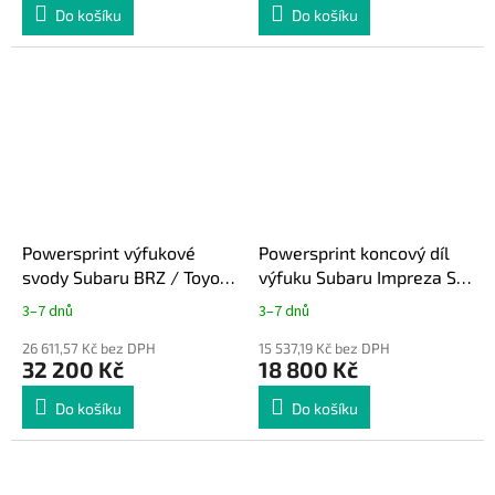
Do košíku
Do košíku
Powersprint výfukové
Powersprint koncový díl
svody Subaru BRZ / Toyota
výfuku Subaru Impreza STi
GT86
08+
3–7 dnů
3–7 dnů
26 611,57 Kč bez DPH
15 537,19 Kč bez DPH
32 200 Kč
18 800 Kč
Do košíku
Do košíku