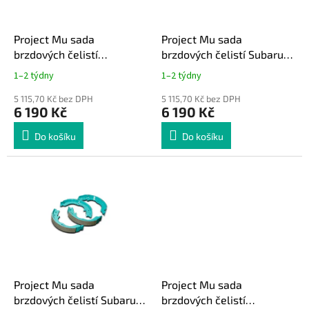
r
u
o
k
d
t
Project Mu sada
Project Mu sada
u
ů
brzdových čelistí
brzdových čelistí Subaru
k
Mitsubishi Evo 10
Impreza WRX STi 2008-
1–2 týdny
1–2 týdny
t
2013
ů
5 115,70 Kč bez DPH
5 115,70 Kč bez DPH
6 190 Kč
6 190 Kč
Do košíku
Do košíku
Project Mu sada
Project Mu sada
brzdových čelistí Subaru
brzdových čelistí