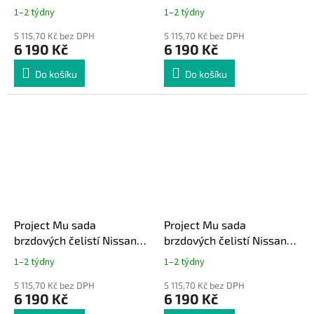
Impreza WRX STi 2002-
Mitsubishi Evo 4 až 9
1–2 týdny
1–2 týdny
2007
5 115,70 Kč bez DPH
5 115,70 Kč bez DPH
6 190 Kč
6 190 Kč
Do košíku
Do košíku
Project Mu sada
Project Mu sada
brzdových čelistí Nissan
brzdových čelistí Nissan
300ZX Z32 / Skyline R32
350Z 370Z
1–2 týdny
1–2 týdny
R33 R34
5 115,70 Kč bez DPH
5 115,70 Kč bez DPH
6 190 Kč
6 190 Kč