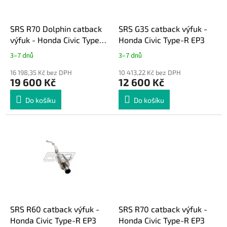
r
u
o
k
d
t
SRS R70 Dolphin catback
SRS G35 catback výfuk -
u
ů
výfuk - Honda Civic Type-R
Honda Civic Type-R EP3
k
EP3
3–7 dnů
3–7 dnů
t
ů
16 198,35 Kč bez DPH
10 413,22 Kč bez DPH
19 600 Kč
12 600 Kč
Do košíku
Do košíku
SRS R60 catback výfuk -
SRS R70 catback výfuk -
Honda Civic Type-R EP3
Honda Civic Type-R EP3