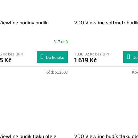
iewline hodiny budík
VDO Viewline voltmetr budí
3–7 dnů
36 Kč bez DPH
1 338,02 Kč bez DPH
Do košíku
Do
5 Kč
1 619 Kč
Kód:
512603
Kó
iewline budík tlaku oleje
VDO Viewline budík tlaku ol