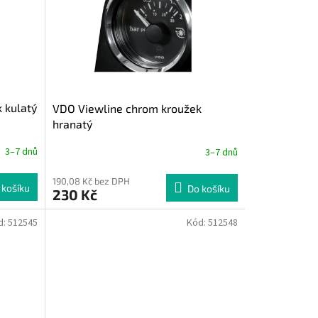
 kulatý
VDO Viewline chrom kroužek
hranatý
3–7 dnů
3–7 dnů
190,08 Kč bez DPH
 košíku
Do košíku
230 Kč
d:
512545
Kód:
512548