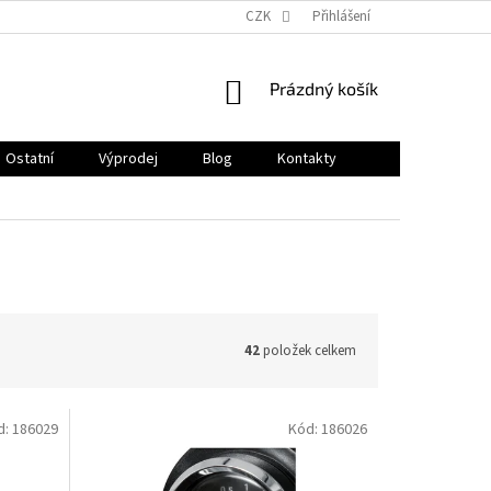
CZK
Přihlášení
NÁKUPNÍ
Prázdný košík
KOŠÍK
Ostatní
Výprodej
Blog
Kontakty
42
položek celkem
d:
186029
Kód:
186026