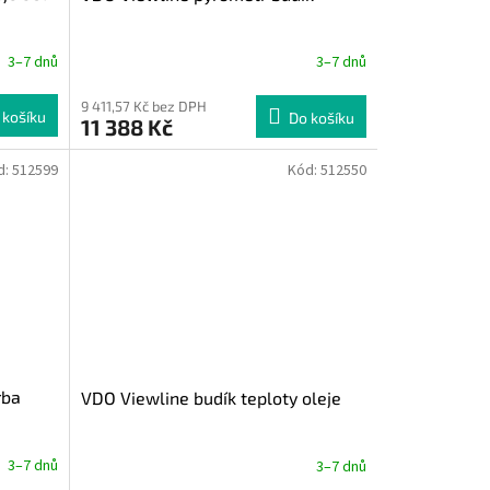
3–7 dnů
3–7 dnů
9 411,57 Kč bez DPH
 košíku
Do košíku
11 388 Kč
d:
512599
Kód:
512550
rba
VDO Viewline budík teploty oleje
3–7 dnů
3–7 dnů