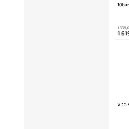
10bar
1 338,
1 61
VDO V