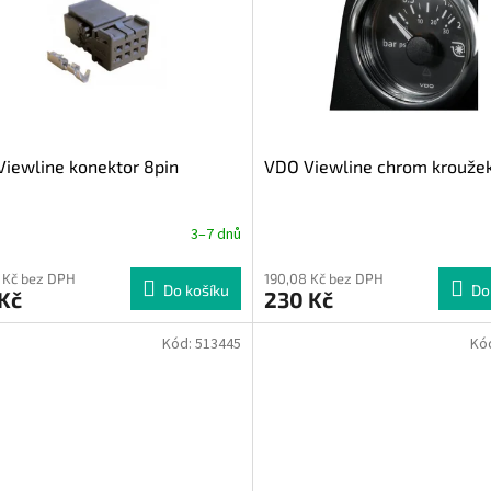
iewline konektor 8pin
VDO Viewline chrom kroužek
3–7 dnů
 Kč bez DPH
190,08 Kč bez DPH
Do košíku
Do
Kč
230 Kč
Kód:
513445
Kó