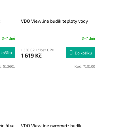
k
VDO Viewline budík teploty vody
3–7 dnů
3–7 dnů
1 338,02 Kč bez DPH
 košíku
Do košíku
1 619 Kč
d:
512601
Kód:
719100
eje 5bar
VDO Viewline pyrometr budík