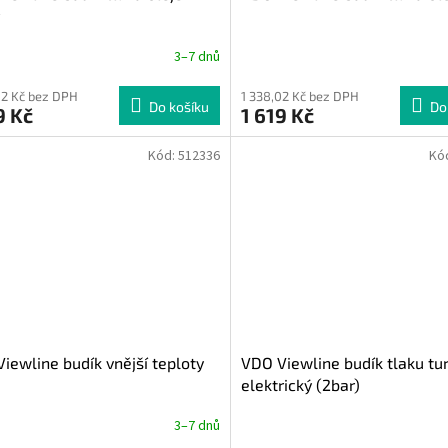
3–7 dnů
02 Kč bez DPH
1 338,02 Kč bez DPH
Do košíku
Do
9 Kč
1 619 Kč
Kód:
512336
Kó
iewline budík vnější teploty
VDO Viewline budík tlaku tu
elektrický (2bar)
3–7 dnů