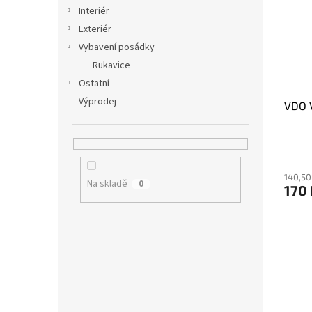
i
r
n
Interiér
s
o
e
Exteriér
p
d
l
r
u
Vybavení posádky
o
k
Rukavice
d
t
Ostatní
u
ů
Výprodej
VDO V
k
t
ů
140,50
Na skladě
0
170 