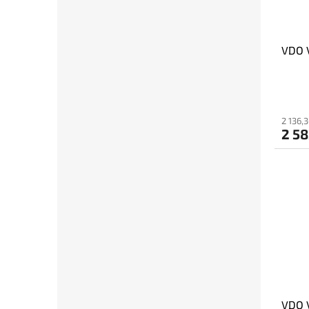
VDO V
2 136,
2 58
VDO V