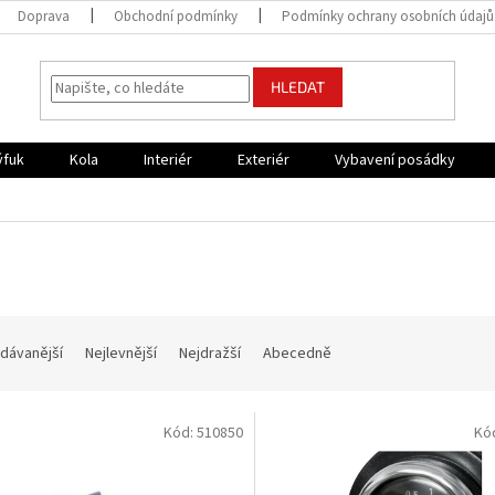
Doprava
Obchodní podmínky
Podmínky ochrany osobních údajů
HLEDAT
ýfuk
Kola
Interiér
Exteriér
Vybavení posádky
dávanější
Nejlevnější
Nejdražší
Abecedně
Kód:
510850
Kó