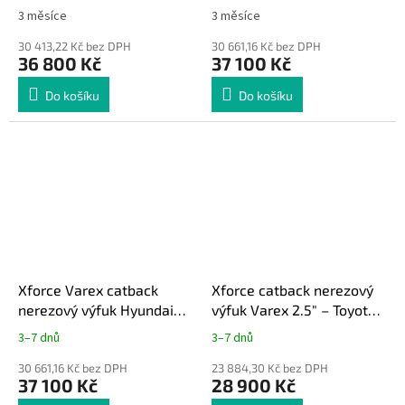
i30N hatchback FL 2021+
i30N fastback 2019-
3 měsíce
3 měsíce
30 413,22 Kč bez DPH
30 661,16 Kč bez DPH
36 800 Kč
37 100 Kč
Do košíku
Do košíku
Xforce Varex catback
Xforce catback nerezový
nerezový výfuk Hyundai
výfuk Varex 2.5" – Toyota
i30N hatchback 2018-2021
GT86 / BRZ
3–7 dnů
3–7 dnů
30 661,16 Kč bez DPH
23 884,30 Kč bez DPH
37 100 Kč
28 900 Kč