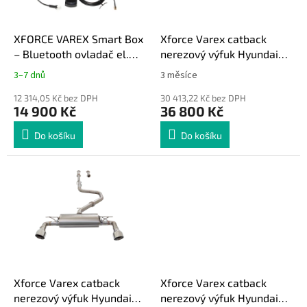
r
u
o
k
d
t
XFORCE VAREX Smart Box
Xforce Varex catback
u
ů
– Bluetooth ovladač el.
nerezový výfuk Hyundai
k
klapky výfuku
Kona N 2021+
3–7 dnů
3 měsíce
t
ů
12 314,05 Kč bez DPH
30 413,22 Kč bez DPH
14 900 Kč
36 800 Kč
Do košíku
Do košíku
Xforce Varex catback
Xforce Varex catback
nerezový výfuk Hyundai
nerezový výfuk Hyundai