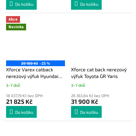
Do košíku
Do košíku
Akce
Novinka
29 100 Kč
–25 %
Xforce Varex catback
Xforce cat back nerezový
nerezový výfuk Hyundai
výfuk Toyota GR Yaris
i20 N
3–7 dnů
3–7 dnů
18 037,19 Kč bez DPH
26 363,64 Kč bez DPH
21 825 Kč
31 900 Kč
Do košíku
Do košíku