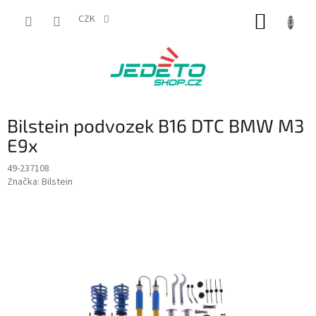
Přejít
NÁKUP
na
CZK
obsah
KOŠÍK
Bilstein podvozek B16 DTC BMW M3
E9x
49-237108
Značka:
Bilstein