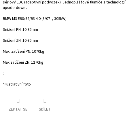
sériový EDC (adaptivní podvozek). Jednoplášťové tlumiče s technologií
upside-down .
BMW M3
E90/92/93 4.0
(3
/07- , 309kW)
Snížení PN: 10-35mm
Snížení ZN: 10-35mm
Max. zatížení PN: 1070kg
Max zatížení ZN: 1270kg
:
*Ilustrativní foto
ZEPTAT SE
SDÍLET