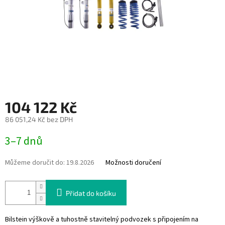
104 122 Kč
86 051,24 Kč bez DPH
Měrná
3–7 dnů
cena:
Můžeme doručit do:
19.8.2026
Možnosti doručení
Přidat do košíku
Bilstein výškově a tuhostně stavitelný podvozek s připojením na