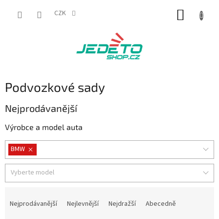
Přejít
NÁKUP
na
CZK
obsah
KOŠÍK
Podvozkové sady
Nejprodávanější
Výrobce a model auta
BMW
Vyberte model
Ř
a
Nejprodávanější
Nejlevnější
Nejdražší
Abecedně
z