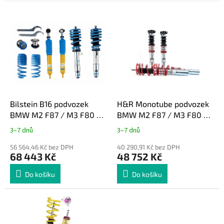
e
V
n
ý
í
p
p
i
r
s
o
p
d
r
u
o
k
d
t
Bilstein B16 podvozek
H&R Monotube podvozek
u
ů
BMW M2 F87 / M3 F80 /
BMW M2 F87 / M3 F80 /
k
M4 F82 F83
M4 F82 F83
3–7 dnů
3–7 dnů
t
ů
56 564,46 Kč bez DPH
40 290,91 Kč bez DPH
68 443 Kč
48 752 Kč
Do košíku
Do košíku