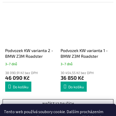
Podvozek KW varianta 2 -
Podvozek KW varianta 1 -
BMW Z3M Roadster
BMW Z3M Roadster
3–7 dnů
3–7 dnů
38 090,91 Kč bez DPH
30 454,55 Kč bez DPH
46 090 Kč
36 850 Kč
Do košíku
Do košíku
NAČÍST 12 DALŠÍCH
S
Tento web používá soubory cookie. Dalším procházením
1
6
t