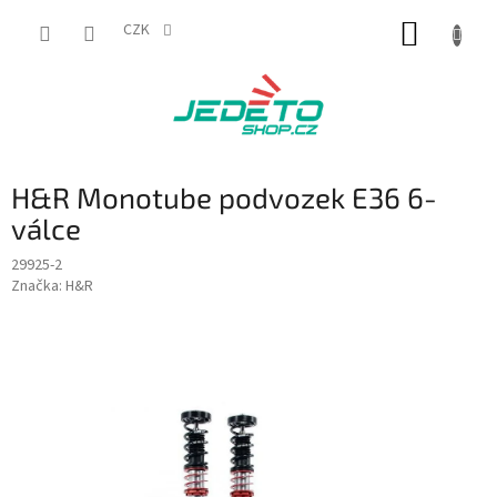
Přejít
NÁKUP
na
CZK
obsah
KOŠÍK
H&R Monotube podvozek E36 6-
válce
29925-2
Značka:
H&R