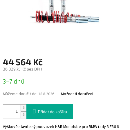
44 564 Kč
36 829,75 Kč bez DPH
Měrná
3–7 dnů
cena:
Můžeme doručit do:
18.8.2026
Možnosti doručení
Přidat do košíku
Výškově stavitelný podvozek H&R Monotube pro
BMW řady 3 E36 6-