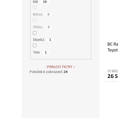
KW
10
Nitron
0
Öhlins
0
Skunk2
1
BC Ra
Toyot
Tein
2
VYMAZAT FILTRY
21 900
Položek k zobrazení:
24
26 