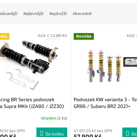
dávanější
Nejlevnější
Nejdražší
Abecedně
Kód:
C-15-BR-RS
Kód:
odej
Novinka
cing BR Series podvozek
Podvozek KW varianta 3 - To
a Supra MK4 (JZA80 / JZZ30)
GR86 / Subaru BRZ 2021+
Skladem
(1 ks)
,16 Kč bez DPH
47 851,24 Kč bez DPH
Do košíku
Do
000 Kč
57 900 Kč