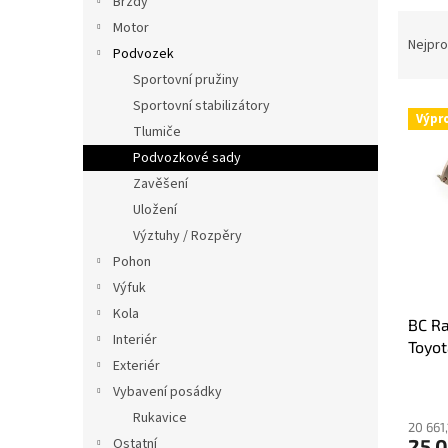
Brzdy
n
Ř
e
Motor
a
Nejpro
l
Podvozek
z
Sportovní pružiny
e
Sportovní stabilizátory
V
n
Výpr
ý
í
Tlumiče
p
p
Podvozkové sady
i
r
Zavěšení
s
o
Uložení
p
d
Výztuhy / Rozpěry
r
u
o
k
Pohon
d
t
Výfuk
u
ů
Kola
BC Ra
k
Interiér
Toyot
t
Exteriér
ů
Vybavení posádky
Rukavice
20 661
25 
Ostatní