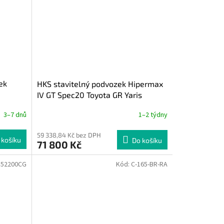
ek
HKS stavitelný podvozek Hipermax
IV GT Spec20 Toyota GR Yaris
3–7 dnů
1–2 týdny
59 338,84 Kč bez DPH
 košíku
Do košíku
71 800 Kč
352200CG
Kód:
C-165-BR-RA