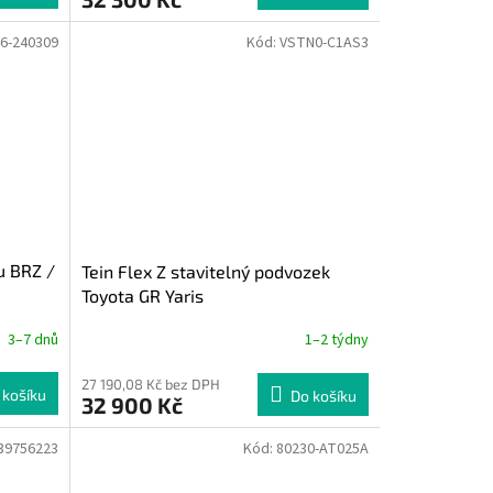
6-240309
Kód:
VSTN0-C1AS3
u BRZ /
Tein Flex Z stavitelný podvozek
Toyota GR Yaris
3–7 dnů
1–2 týdny
27 190,08 Kč bez DPH
 košíku
Do košíku
32 900 Kč
39756223
Kód:
80230-AT025A