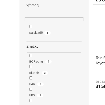
Výprodej
Na skladě
1
Značky
Tein 
BC Racing
4
Toyot
Bilstein
3
26 033
H&R
3
31 5
HKS
1