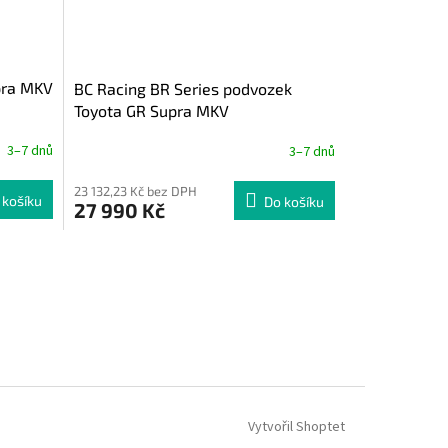
pra MKV
BC Racing BR Series podvozek
Toyota GR Supra MKV
3–7 dnů
3–7 dnů
23 132,23 Kč bez DPH
 košíku
Do košíku
27 990 Kč
Vytvořil Shoptet