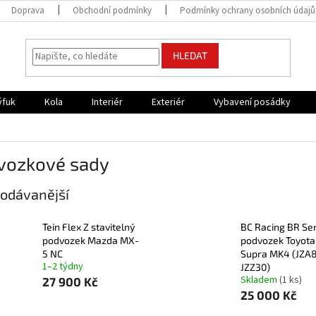
Doprava
Obchodní podmínky
Podmínky ochrany osobních údajů
HLEDAT
ýfuk
Kola
Interiér
Exteriér
Vybavení posádky
vozkové sady
odávanější
Tein Flex Z stavitelný
BC Racing BR Ser
podvozek Mazda MX-
podvozek Toyota
5 NC
Supra MK4 (JZA8
1–2 týdny
JZZ30)
Skladem
(1 ks)
27 900 Kč
25 000 Kč