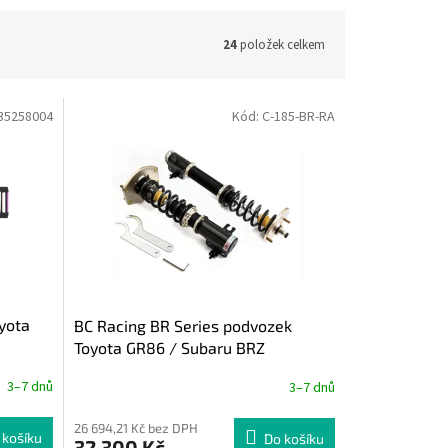
24
položek celkem
35258004
Kód:
C-185-BR-RA
yota
BC Racing BR Series podvozek
Toyota GR86 / Subaru BRZ
3–7 dnů
3–7 dnů
26 694,21 Kč bez DPH
 košíku
Do košíku
32 300 Kč