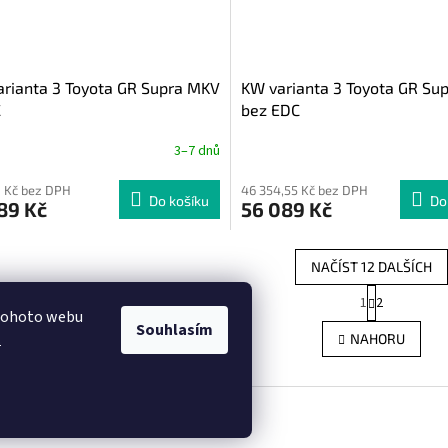
rianta 3 Toyota GR Supra MKV
KW varianta 3 Toyota GR Su
C
bez EDC
3–7 dnů
 Kč bez DPH
46 354,55 Kč bez DPH
Do košíku
Do
89 Kč
56 089 Kč
NAČÍST 12 DALŠÍCH
S
1
2
O
t
 tohoto webu
r
v
Souhlasím
.
NAHORU
á
l
n
á
k
d
o
a
v
c
á
í
n