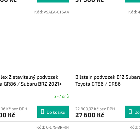
Kód:
VSAEA-C1SA4
Kód:
4
Flex Z stavitelný podvozek
Bilstein podvozek B12 Subar
a GR86 / Subaru BRZ 2021+
Toyota GT86 / GR86
3–7 dnů
,06 Kč bez DPH
22 809,92 Kč bez DPH
Do košíku
Do
00 Kč
27 600 Kč
Kód:
C-175-BR-RN
Kód: