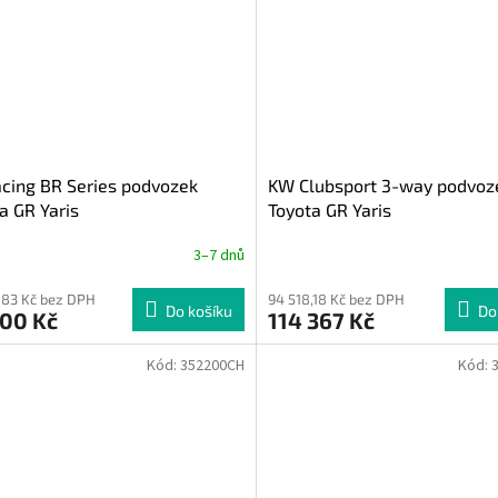
cing BR Series podvozek
KW Clubsport 3-way podvoz
a GR Yaris
Toyota GR Yaris
3–7 dnů
,83 Kč bez DPH
94 518,18 Kč bez DPH
Do košíku
Do
500 Kč
114 367 Kč
Kód:
352200CH
Kód: