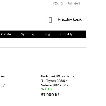
CZK
Přihlášení
NÁKUPNÍ
Prázdný košík
KOŠÍK
Ostatní
Výprodej
Blog
Kontakty
ies
Podvozek KW varianta
3 - Toyota GR86 /
0 /
Subaru BRZ 2021+
3–7 dnů
57 900 Kč