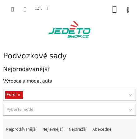
Přejít
NÁKUP
na
CZK
obsah
KOŠÍK
Podvozkové sady
Nejprodávanější
Výrobce a model auta
Ford
Vyberte model
Ř
a
Nejprodávanější
Nejlevnější
Nejdražší
Abecedně
z