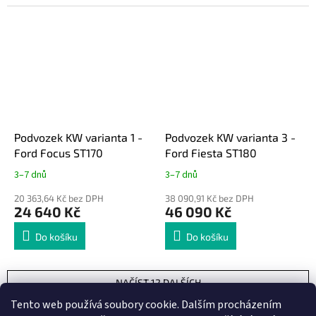
Podvozek KW varianta 1 -
Podvozek KW varianta 3 -
Ford Focus ST170
Ford Fiesta ST180
3–7 dnů
3–7 dnů
20 363,64 Kč bez DPH
38 090,91 Kč bez DPH
24 640 Kč
46 090 Kč
Do košíku
Do košíku
NAČÍST 12 DALŠÍCH
S
Tento web používá soubory cookie. Dalším procházením
1
3
t