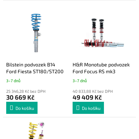
e
V
n
ý
í
p
p
i
r
s
o
p
d
r
u
o
k
d
t
Bilstein podvozek B14
H&R Monotube podvozek
u
ů
Ford Fiesta ST180/ST200
Ford Focus RS mk3
k
3–7 dnů
3–7 dnů
t
ů
25 346,28 Kč bez DPH
40 833,88 Kč bez DPH
30 669 Kč
49 409 Kč
Do košíku
Do košíku