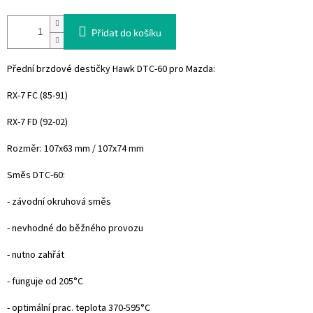
Přidat do košíku
Přední brzdové destičky Hawk DTC-60 pro Mazda:
RX-7 FC (85-91)
RX-7 FD (92-02)
Rozměr: 107x63 mm / 107x74 mm
Směs DTC-60:
- závodní okruhová směs
- nevhodné do běžného provozu
- nutno zahřát
- funguje od 205°C
- optimální prac. teplota 370-595°C