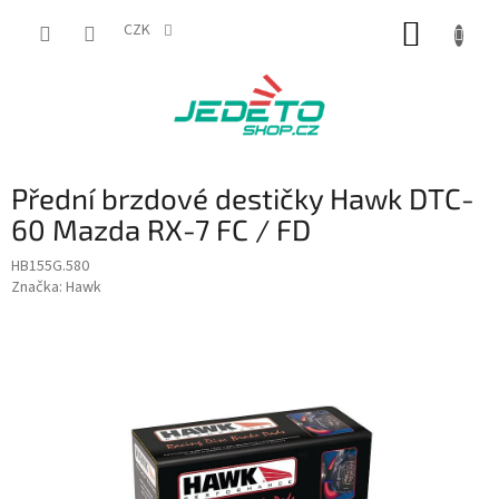
Přejít
NÁKUP
na
CZK
obsah
KOŠÍK
Přední brzdové destičky Hawk DTC-
60 Mazda RX-7 FC / FD
HB155G.580
Značka:
Hawk