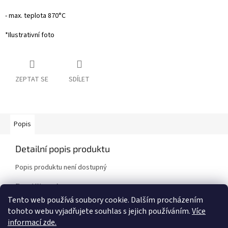
- max. teplota 870°C
*Ilustrativní foto
ZEPTAT SE
SDÍLET
Popis
Detailní popis produktu
Popis produktu není dostupný
Doplňkové parametry
Tento web používá soubory cookie. Dalším procházením
Kategorie
:
Brzdové destičky
tohoto webu vyjadřujete souhlas s jejich používáním.
Více
Značka vozidla
:
Mazda
informací zde.