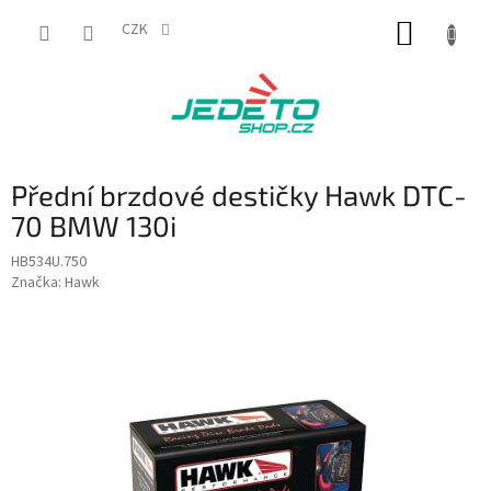
Přejít
NÁKUP
na
CZK
obsah
KOŠÍK
Přední brzdové destičky Hawk DTC-
70 BMW 130i
HB534U.750
Značka:
Hawk