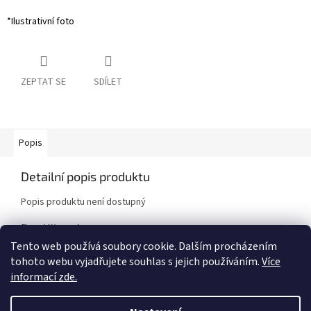
*Ilustrativní foto
ZEPTAT SE
SDÍLET
Popis
Detailní popis produktu
Popis produktu není dostupný
Doplňkové parametry
Tento web používá soubory cookie. Dalším procházením
Kategorie
:
Brzdové destičky
tohoto webu vyjadřujete souhlas s jejich používáním.
Více
Značka vozidla
:
BMW
informací zde.
Model vozidla
:
130i E81,E87 / 135i E82