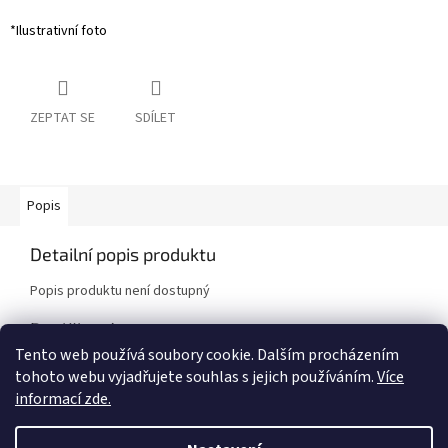
*Ilustrativní foto
ZEPTAT SE
SDÍLET
Popis
Detailní popis produktu
Popis produktu není dostupný
Doplňkové parametry
Tento web používá soubory cookie. Dalším procházením
Kategorie
:
Brzdové destičky
tohoto webu vyjadřujete souhlas s jejich používáním.
Více
Značka vozidla
:
Subaru
,
Toyota
informací zde.
Model vozidla
:
BRZ
,
GT86 [Toyota]