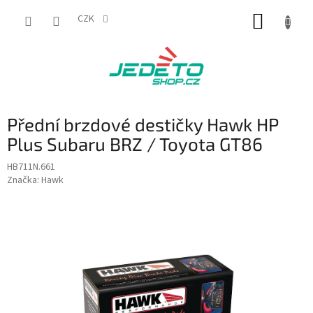
Přejít
NÁKUP
na
CZK
obsah
KOŠÍK
Přední brzdové destičky Hawk HP
Plus Subaru BRZ / Toyota GT86
HB711N.661
Značka:
Hawk