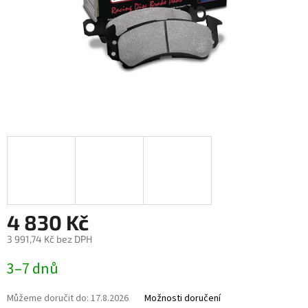
4 830 Kč
3 991,74 Kč bez DPH
Měrná
3–7 dnů
cena:
Můžeme doručit do:
17.8.2026
Možnosti doručení