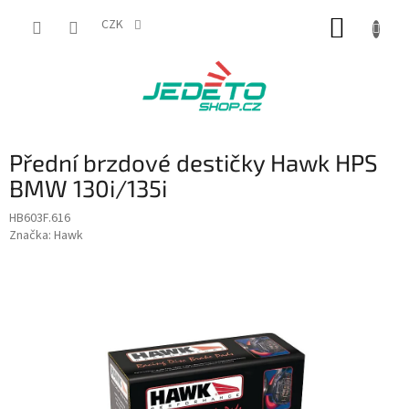
Přejít
NÁKUP
na
CZK
obsah
KOŠÍK
Přední brzdové destičky Hawk HPS
BMW 130i/135i
HB603F.616
Značka:
Hawk