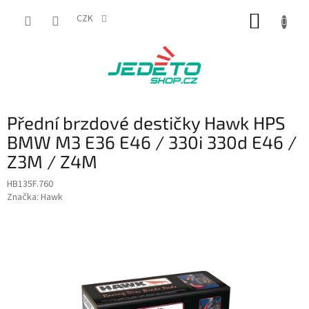
Přejít
NÁKUP
na
CZK
obsah
KOŠÍK
Přední brzdové destičky Hawk HPS
BMW M3 E36 E46 / 330i 330d E46 /
Z3M / Z4M
HB135F.760
Značka:
Hawk