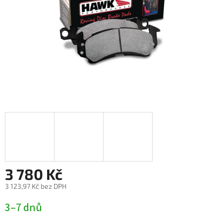
3 780 Kč
3 123,97 Kč bez DPH
Měrná
3–7 dnů
cena: