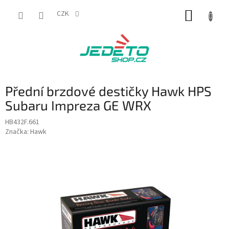
Přejít
NÁKUP
na
CZK
obsah
KOŠÍK
Přední brzdové destičky Hawk HPS
Subaru Impreza GE WRX
HB432F.661
Značka:
Hawk