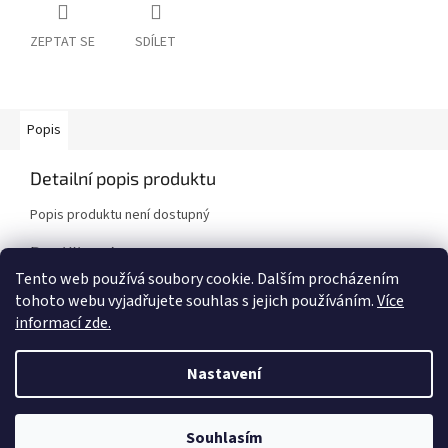
ZEPTAT SE
SDÍLET
Popis
Detailní popis produktu
Popis produktu není dostupný
Doplňkové parametry
Tento web používá soubory cookie. Dalším procházením
Kategorie
:
Brzdové destičky
tohoto webu vyjadřujete souhlas s jejich používáním.
Více
Značka vozidla
:
Subaru
informací zde.
Model vozidla
:
Impreza 2008-2013
Nastavení
Z
á
Vytvořil Shoptet
Souhlasím
p