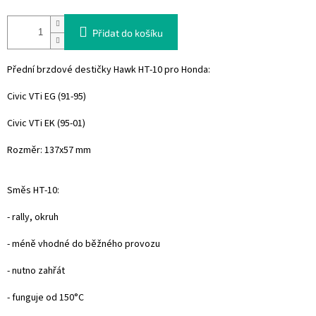
Přidat do košíku
Přední brzdové destičky Hawk HT-10 pro Honda:
Civic VTi EG (91-95)
Civic VTi EK (95-01)
Rozměr: 137x57 mm
Směs HT-10:
- rally, okruh
- méně vhodné do běžného provozu
- nutno zahřát
- funguje od 150°C