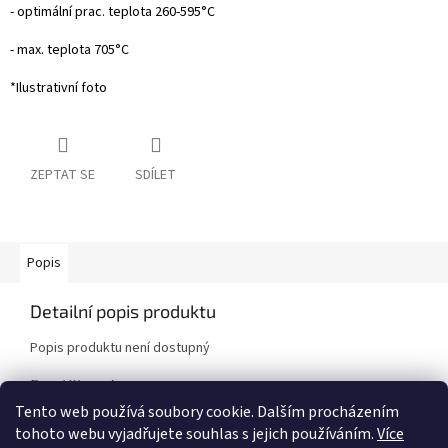
- optimální prac. teplota 260-595°C
- max. teplota 705°C
*Ilustrativní foto
ZEPTAT SE
SDÍLET
Popis
Detailní popis produktu
Popis produktu není dostupný
Doplňkové parametry
Tento web používá soubory cookie. Dalším procházením
Kategorie
:
Brzdové destičky
tohoto webu vyjadřujete souhlas s jejich používáním.
Více
Značka vozidla
:
Honda