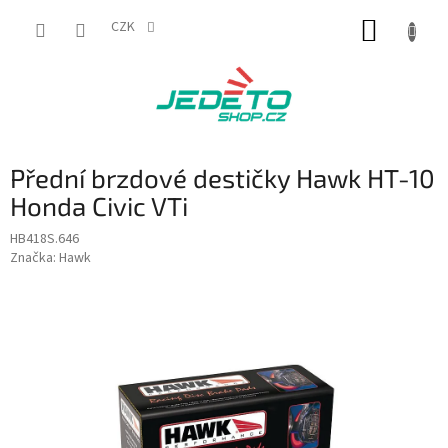
Přejít
NÁKUP
na
CZK
obsah
KOŠÍK
Přední brzdové destičky Hawk HT-10
Honda Civic VTi
HB418S.646
Značka:
Hawk