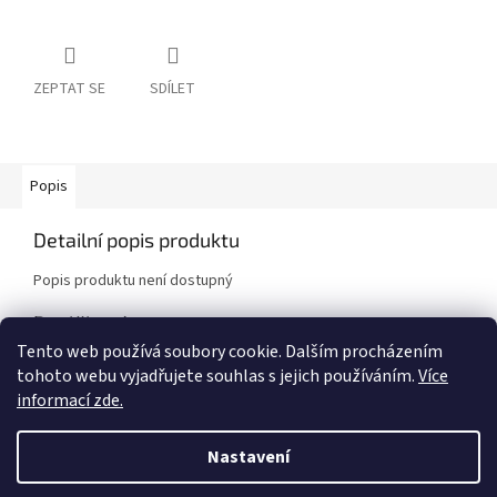
ZEPTAT SE
SDÍLET
Popis
Detailní popis produktu
Popis produktu není dostupný
Doplňkové parametry
Tento web používá soubory cookie. Dalším procházením
Kategorie
:
Brzdové destičky
tohoto webu vyjadřujete souhlas s jejich používáním.
Více
Značka vozidla
:
Mazda
informací zde.
Model vozidla
:
MX-5 NA
Nastavení
Z