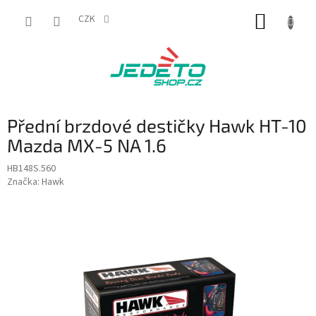
Přejít
NÁKUP
na
CZK
obsah
KOŠÍK
Přední brzdové destičky Hawk HT-10
Mazda MX-5 NA 1.6
HB148S.560
Značka:
Hawk