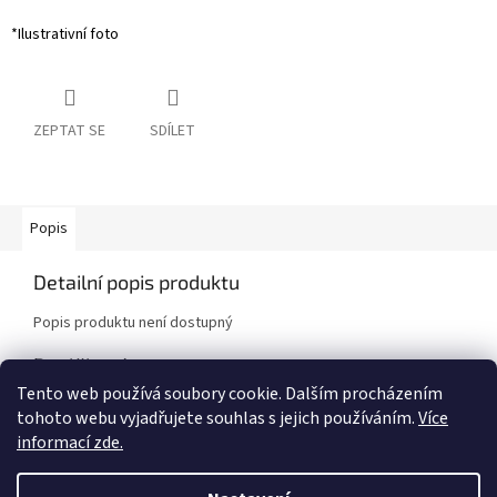
*Ilustrativní foto
ZEPTAT SE
SDÍLET
Popis
Detailní popis produktu
Popis produktu není dostupný
Doplňkové parametry
Tento web používá soubory cookie. Dalším procházením
Kategorie
:
Brzdové destičky
tohoto webu vyjadřujete souhlas s jejich používáním.
Více
Značka vozidla
:
Subaru
,
Toyota
informací zde.
Model vozidla
:
BRZ
,
GT86 [Toyota]